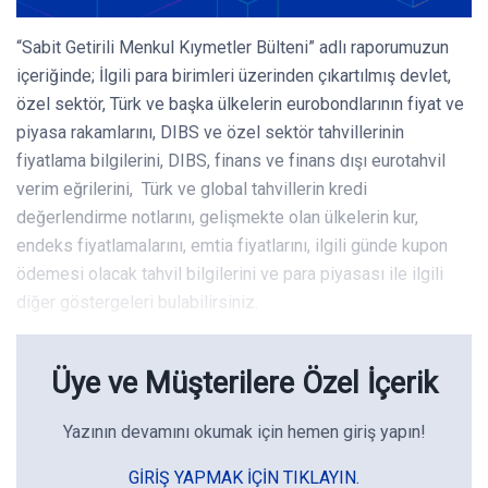
“Sabit Getirili Menkul Kıymetler Bülteni” adlı raporumuzun
içeriğinde; İlgili para birimleri üzerinden çıkartılmış devlet,
özel sektör, Türk ve başka ülkelerin eurobondlarının fiyat ve
piyasa rakamlarını, DIBS ve özel sektör tahvillerinin
fiyatlama bilgilerini, DIBS, finans ve finans dışı eurotahvil
verim eğrilerini, Türk ve global tahvillerin kredi
değerlendirme notlarını, gelişmekte olan ülkelerin kur,
endeks fiyatlamalarını, emtia fiyatlarını, ilgili günde kupon
ödemesi olacak tahvil bilgilerini ve para piyasası ile ilgili
diğer göstergeleri bulabilirsiniz.
Üye ve Müşterilere Özel İçerik
Yazının devamını okumak için hemen giriş yapın!
GIRIŞ YAPMAK IÇIN TIKLAYIN.