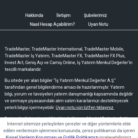
Hakkında
İletişim
Şubelerimiz
Nasıl Hesap Açabilirim?
Uyarı Notu
TradeMaster, TradeMaster International, TradeMaster Mobile,
TradeMaster İş Yatırım, TradeMaster FX, TradeMaster FX Plus,
Invest Art, Geniş Açı ve Camiş Online, İş Yatırım Menkul Değerler'in
tescilli markalarıdır.
Bu sitede yer alan bilgiler “İş Yatırım Menkul Değerler A.Ş.”
tarafından genel bilgilendirme amacı ile hazırlanmıştır. Yatırım
bilgi, yorum ve tavsiyeleri yatırım danışmanlığı kapsamında değildir
ve sermaye piyasasındaki alım satım kararlarınızı destekleyecek
yeterli bilgiyi içermeyebilir.
Uyarı notu için lütfen tıklayınız.
Bu içeriğe ilişkin tüm telif hakları İş Yatırım Menkul Değerler A.Ş.’ye
İnternet sitemize yerleştirilen çerezler ve diğer yöntemlerle elde
aittir. Bu içerik, açık iznimiz olmaksızın başkaları tarafından
edilen verilerinizin işlenmesi konusunda, çerez politikamızı da içeren
herhangi bir amaçla, kısmen veya tamamen çoğaltılamaz,
Kişisel Verilerin Korunması ve Gizlilik Politikamızı
inceleyebilirsiniz.