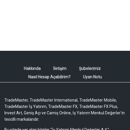
Hakkında
İletişim
Şubelerimiz
Nasıl Hesap Açabilirim?
Uyarı Notu
TradeMaster, TradeMaster International, TradeMaster Mobile,
TradeMaster İş Yatırım, TradeMaster FX, TradeMaster FX Plus,
Invest Art, Geniş Açı ve Camiş Online, İş Yatırım Menkul Değerler'in
tescilli markalarıdır.
Bu sitede yer alan bilgiler “İş Yatırım Menkul Değerler A.Ş.”