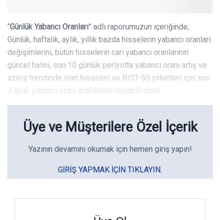
“
Günlük Yabancı Oranları
” adlı raporumuzun içeriğinde;
Günlük, haftalık, aylık, yıllık bazda hisselerin yabancı oranları
değişimlerini, bütün hisselerin cari yabancı oranlarının
güncel halini, son 10 günlük periyotta yabancı oranı artış ve
azalış trendinde olan hisseleri ve BIST-50 şirketleri için son
3 aylık yabancı oranı grafiklerini bulabilirsiniz.
Üye ve Müşterilere Özel İçerik
Yazının devamını okumak için hemen giriş yapın!
GIRIŞ YAPMAK IÇIN TIKLAYIN.