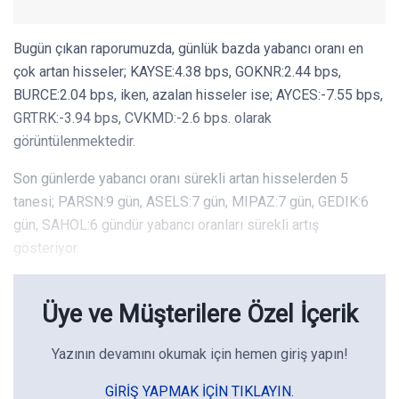
Bugün çıkan raporumuzda, günlük bazda yabancı oranı en
çok artan hisseler; KAYSE:4.38 bps, GOKNR:2.44 bps,
BURCE:2.04 bps, iken, azalan hisseler ise; AYCES:-7.55 bps,
GRTRK:-3.94 bps, CVKMD:-2.6 bps. olarak
görüntülenmektedir.
Son günlerde yabancı oranı sürekli artan hisselerden 5
tanesi; PARSN:9 gün, ASELS:7 gün, MIPAZ:7 gün, GEDIK:6
gün, SAHOL:6 gündür yabancı oranları sürekli artış
gösteriyor.
Üye ve Müşterilere Özel İçerik
Yazının devamını okumak için hemen giriş yapın!
GIRIŞ YAPMAK IÇIN TIKLAYIN.