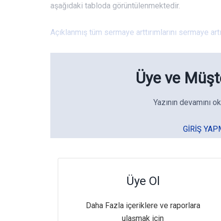
aşağıdaki tabloda görüntülenmektedir.
Açıklanmış tüm sermaye arttırımlarını sermaye artı
Üye ve Müşte
Yazının devamını ok
GIRIŞ YAP
Üye Ol
Daha Fazla içeriklere ve raporlara
ulaşmak için