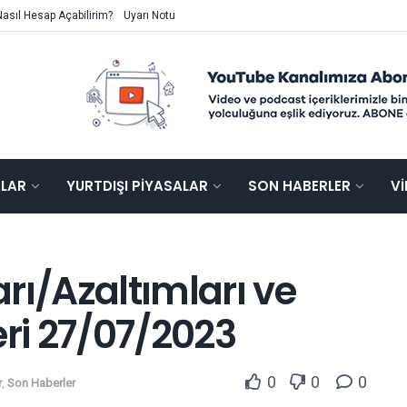
Nasıl Hesap Açabilirim?
Uyarı Notu
ALAR
YURTDIŞI PIYASALAR
SON HABERLER
V
rı/Azaltımları ve
i 27/07/2023
0
0
0
r
,
Son Haberler