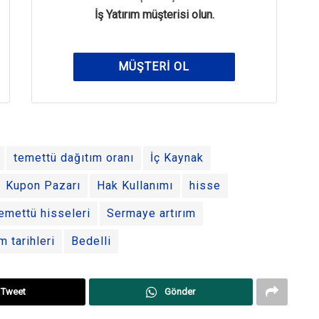
İş Yatırım müşterisi olun.
MÜŞTERI OL
temettü dağıtım oranı
İç Kaynak
Kupon Pazarı
Hak Kullanımı
hisse
emettü hisseleri
Sermaye artırım
m tarihleri
Bedelli
Tweet
Gönder