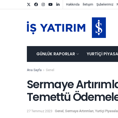
Hakkında
İletişim
Şubelerimiz
GÜNLÜK RAPORLAR
YURTIÇI PIYAS
Ana Sayfa
Genel
Sermaye Artırımla
Temettü Ödemeler
27 Temmuz 2023
Genel
,
Sermaye Artırımları
,
Yurtiçi Piyasala