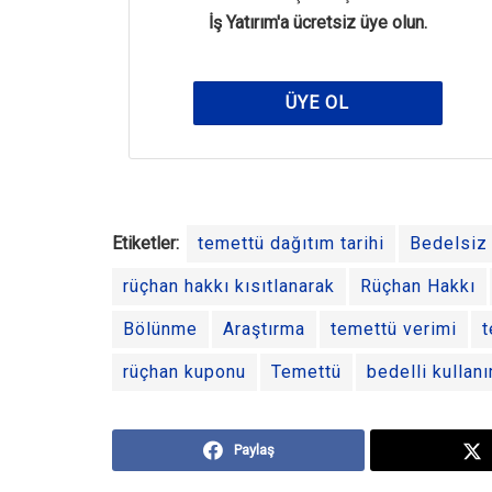
İş Yatırım'a ücretsiz üye olun.
ÜYE OL
Etiketler:
temettü dağıtım tarihi
Bedelsiz
rüçhan hakkı kısıtlanarak
Rüçhan Hakkı
Bölünme
Araştırma
temettü verimi
t
rüçhan kuponu
Temettü
bedelli kullanı
Paylaş