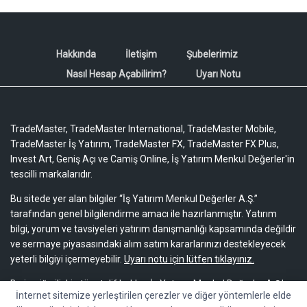
Hakkında
İletişim
Şubelerimiz
Nasıl Hesap Açabilirim?
Uyarı Notu
TradeMaster, TradeMaster International, TradeMaster Mobile,
TradeMaster İş Yatırım, TradeMaster FX, TradeMaster FX Plus,
Invest Art, Geniş Açı ve Camiş Online, İş Yatırım Menkul Değerler'in
tescilli markalarıdır.
Bu sitede yer alan bilgiler “İş Yatırım Menkul Değerler A.Ş.”
tarafından genel bilgilendirme amacı ile hazırlanmıştır. Yatırım
bilgi, yorum ve tavsiyeleri yatırım danışmanlığı kapsamında değildir
ve sermaye piyasasındaki alım satım kararlarınızı destekleyecek
yeterli bilgiyi içermeyebilir.
Uyarı notu için lütfen tıklayınız.
Bu içeriğe ilişkin tüm telif hakları İş Yatırım Menkul Değerler A.Ş.’ye
İnternet sitemize yerleştirilen çerezler ve diğer yöntemlerle elde
aittir. Bu içerik, açık iznimiz olmaksızın başkaları tarafından