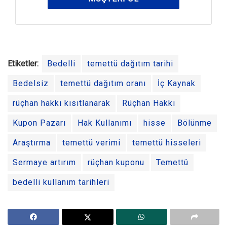
Etiketler:
Bedelli
temettü dağıtım tarihi
Bedelsiz
temettü dağıtım oranı
İç Kaynak
rüçhan hakkı kısıtlanarak
Rüçhan Hakkı
Kupon Pazarı
Hak Kullanımı
hisse
Bölünme
Araştırma
temettü verimi
temettü hisseleri
Sermaye artırım
rüçhan kuponu
Temettü
bedelli kullanım tarihleri