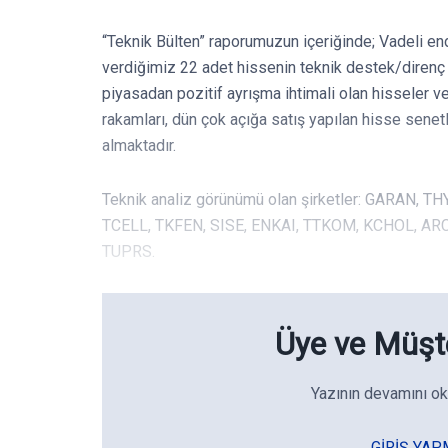
“Teknik Bülten” raporumuzun içeriğinde; Vadeli en
verdiğimiz 22 adet hissenin teknik destek/direnç s
piyasadan pozitif ayrışma ihtimali olan hisseler v
rakamları, dün çok açığa satış yapılan hisse senet
almaktadır.
Teknik analiz görünümü olan şirketler: GARAN, 
TCELL, TKFEN, SISE, ENKAI, TTKOM, KCHOL, A
TUPRS.
Üye ve Müşte
Yazının devamını ok
GIRIŞ YAP