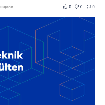
0
0
0
 Raporlar