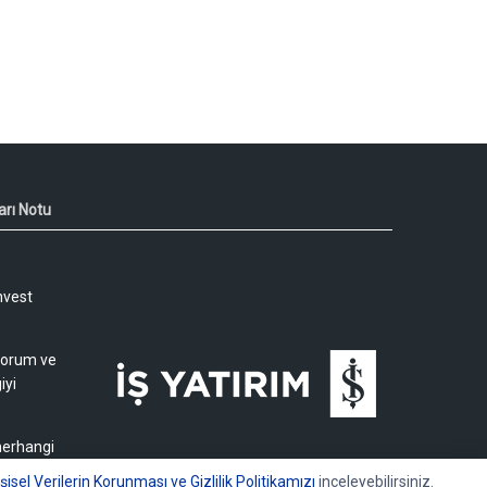
arı Notu
nvest
 yorum ve
iyi
 herhangi
işisel Verilerin Korunması ve Gizlilik Politikamızı
inceleyebilirsiniz.