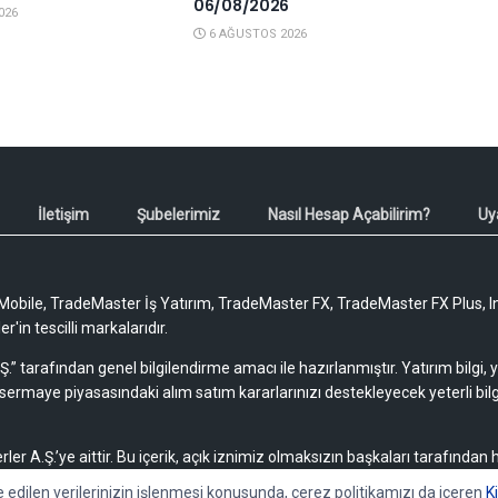
06/08/2026
026
6 AĞUSTOS 2026
İletişim
Şubelerimiz
Nasıl Hesap Açabilirim?
Uy
obile, TradeMaster İş Yatırım, TradeMaster FX, TradeMaster FX Plus, I
'in tescilli markalarıdır.
Ş.” tarafından genel bilgilendirme amacı ile hazırlanmıştır. Yatırım bilgi,
sermaye piyasasındaki alım satım kararlarınızı destekleyecek yeterli bilg
rler A.Ş.’ye aittir. Bu içerik, açık iznimiz olmaksızın başkaları tarafından
lamaz, yayımlanamaz veya değiştirilemez.
e edilen verilerinizin işlenmesi konusunda, çerez politikamızı da içeren
K