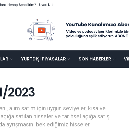
Nasıl Hesap Açabilirim?
Uyarı Notu
ALAR
YURTDIŞI PIYASALAR
SON HABERLER
V
11/2023
ni, alım satım için uygun seviyeler, kısa ve
açığa satılan hisseler ve tarihsel açığa satış
mda ayrışmasını beklediğimiz hisseler