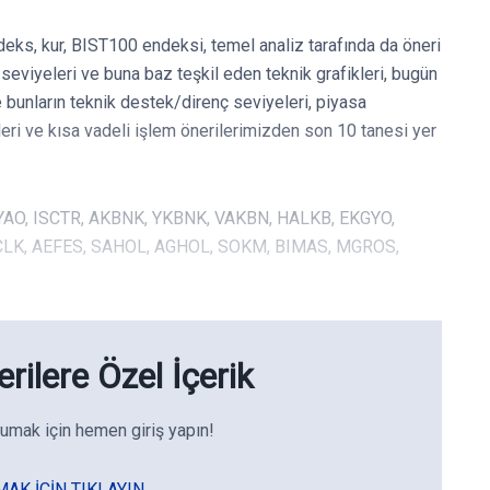
deks, kur, BIST100 endeksi, temel analiz tarafında da öneri
eviyeleri ve buna baz teşkil eden teknik grafikleri, bugün
e bunların teknik destek/direnç seviyeleri, piyasa
leri ve kısa vadeli işlem önerilerimizden son 10 tanesi yer
THYAO, ISCTR, AKBNK, YKBNK, VAKBN, HALKB, EKGYO,
RCLK, AEFES, SAHOL, AGHOL, SOKM, BIMAS, MGROS,
rilere Özel İçerik
umak için hemen giriş yapın!
MAK IÇIN TIKLAYIN.