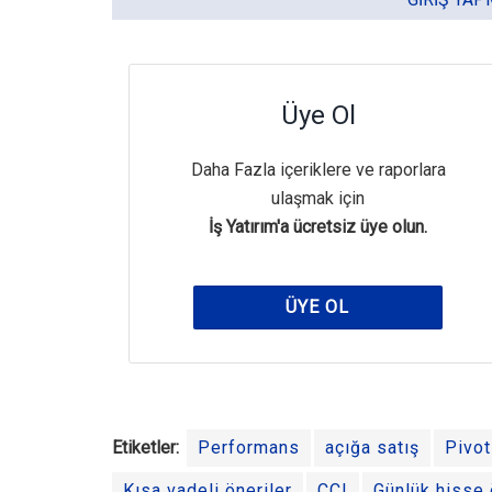
Üye Ol
Daha Fazla içeriklere ve raporlara
ulaşmak için
İş Yatırım'a ücretsiz üye olun.
ÜYE OL
Etiketler:
Performans
açığa satış
Pivot
Kısa vadeli öneriler
CCI
Günlük hisse 