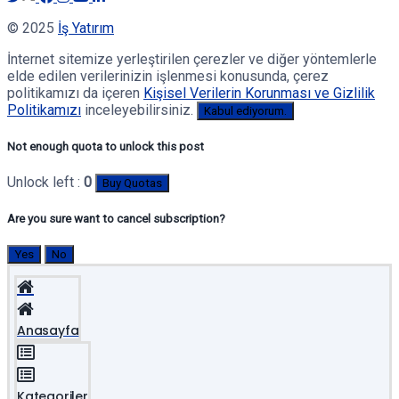
© 2025
İş Yatırım
İnternet sitemize yerleştirilen çerezler ve diğer yöntemlerle
elde edilen verilerinizin işlenmesi konusunda, çerez
politikamızı da içeren
Kişisel Verilerin Korunması ve Gizlilik
Politikamızı
inceleyebilirsiniz.
Kabul ediyorum.
Not enough quota to unlock this post
Unlock left :
0
Buy Quotas
Are you sure want to cancel subscription?
Yes
No
Anasayfa
Kategoriler