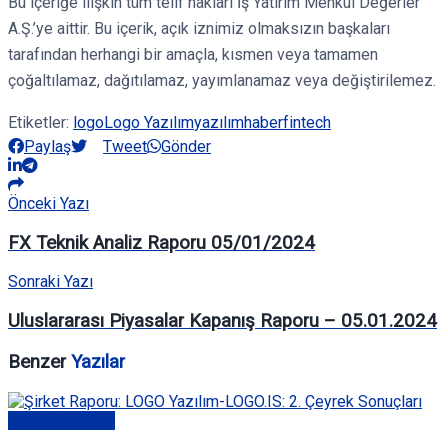
Bu içeriğe ilişkin tüm telif hakları İş Yatırım Menkul Değerler
A.Ş.’ye aittir. Bu içerik, açık iznimiz olmaksızın başkaları
tarafından herhangi bir amaçla, kısmen veya tamamen
çoğaltılamaz, dağıtılamaz, yayımlanamaz veya değiştirilemez.
Etiketler:
logo
Logo Yazılım
yazılım
haber
fintech
Paylaş
Tweet
Gönder
Önceki Yazı
FX Teknik Analiz Raporu 05/01/2024
Sonraki Yazı
Uluslararası Piyasalar Kapanış Raporu – 05.01.2024
Benzer
Yazılar
Şirket Raporları