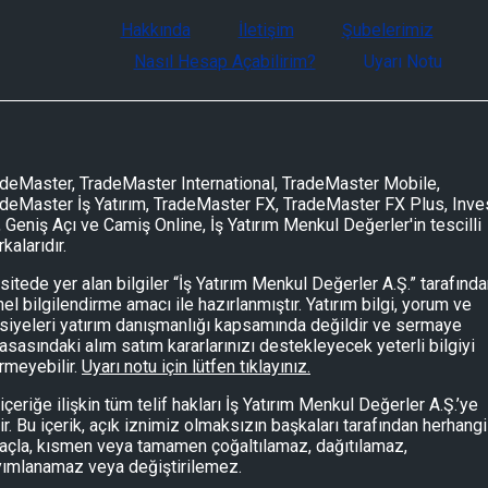
Hakkında
İletişim
Şubelerimiz
Nasıl Hesap Açabilirim?
Uyarı Notu
deMaster, TradeMaster International, TradeMaster Mobile,
deMaster İş Yatırım, TradeMaster FX, TradeMaster FX Plus, Inve
, Geniş Açı ve Camiş Online, İş Yatırım Menkul Değerler'in tescilli
kalarıdır.
sitede yer alan bilgiler “İş Yatırım Menkul Değerler A.Ş.” tarafınd
el bilgilendirme amacı ile hazırlanmıştır. Yatırım bilgi, yorum ve
siyeleri yatırım danışmanlığı kapsamında değildir ve sermaye
asasındaki alım satım kararlarınızı destekleyecek yeterli bilgiyi
rmeyebilir.
Uyarı notu için lütfen tıklayınız.
içeriğe ilişkin tüm telif hakları İş Yatırım Menkul Değerler A.Ş.’ye
tir. Bu içerik, açık iznimiz olmaksızın başkaları tarafından herhangi
çla, kısmen veya tamamen çoğaltılamaz, dağıtılamaz,
yımlanamaz veya değiştirilemez.