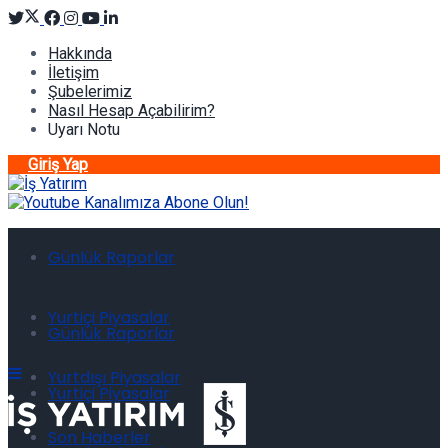
Hakkında
İletişim
Şubelerimiz
Nasıl Hesap Açabilirim?
Uyarı Notu
Giriş Yap
Günlük Raporlar
Yurtiçi Piyasalar
Günlük Raporlar
Yurtdışı Piyasalar
Yurtiçi Piyasalar
Son Haberler