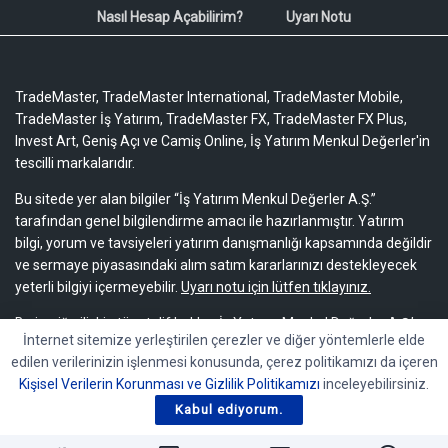
Nasıl Hesap Açabilirim?
Uyarı Notu
TradeMaster, TradeMaster International, TradeMaster Mobile,
TradeMaster İş Yatırım, TradeMaster FX, TradeMaster FX Plus,
Invest Art, Geniş Açı ve Camiş Online, İş Yatırım Menkul Değerler'in
tescilli markalarıdır.
Bu sitede yer alan bilgiler “İş Yatırım Menkul Değerler A.Ş.”
tarafından genel bilgilendirme amacı ile hazırlanmıştır. Yatırım
bilgi, yorum ve tavsiyeleri yatırım danışmanlığı kapsamında değildir
ve sermaye piyasasındaki alım satım kararlarınızı destekleyecek
yeterli bilgiyi içermeyebilir.
Uyarı notu için lütfen tıklayınız.
Bu içeriğe ilişkin tüm telif hakları İş Yatırım Menkul Değerler A.Ş.’ye
İnternet sitemize yerleştirilen çerezler ve diğer yöntemlerle elde
aittir. Bu içerik, açık iznimiz olmaksızın başkaları tarafından
edilen verilerinizin işlenmesi konusunda, çerez politikamızı da içeren
herhangi bir amaçla, kısmen veya tamamen çoğaltılamaz,
Kişisel Verilerin Korunması ve Gizlilik Politikamızı
inceleyebilirsiniz.
dağıtılamaz, yayımlanamaz veya değiştirilemez.
Kabul ediyorum.