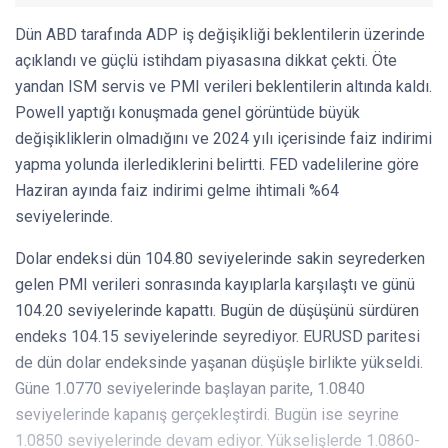
Dün ABD tarafında ADP iş değişikliği beklentilerin üzerinde
açıklandı ve güçlü istihdam piyasasına dikkat çekti. Öte
yandan ISM servis ve PMI verileri beklentilerin altında kaldı.
Powell yaptığı konuşmada genel görüntüde büyük
değişikliklerin olmadığını ve 2024 yılı içerisinde faiz indirimi
yapma yolunda ilerlediklerini belirtti. FED vadelilerine göre
Haziran ayında faiz indirimi gelme ihtimali %64
seviyelerinde.
Dolar endeksi dün 104.80 seviyelerinde sakin seyrederken
gelen PMI verileri sonrasında kayıplarla karşılaştı ve günü
104.20 seviyelerinde kapattı. Bugün de düşüşünü sürdüren
endeks 104.15 seviyelerinde seyrediyor. EURUSD paritesi
de dün dolar endeksinde yaşanan düşüşle birlikte yükseldi.
Güne 1.0770 seviyelerinde başlayan parite, 1.0840
seviyelerinde kapanış gerçekleştirdi. Bugün ise seyrine
1.0850 seviyelerinde devam ediyor. Yükselişlerde 1.0860-