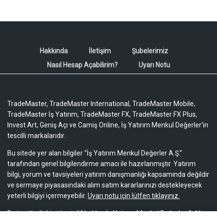
Hakkında
İletişim
Şubelerimiz
Nasıl Hesap Açabilirim?
Uyarı Notu
TradeMaster, TradeMaster International, TradeMaster Mobile,
TradeMaster İş Yatırım, TradeMaster FX, TradeMaster FX Plus,
Invest Art, Geniş Açı ve Camiş Online, İş Yatırım Menkul Değerler'in
tescilli markalarıdır.
Bu sitede yer alan bilgiler “İş Yatırım Menkul Değerler A.Ş.”
tarafından genel bilgilendirme amacı ile hazırlanmıştır. Yatırım
bilgi, yorum ve tavsiyeleri yatırım danışmanlığı kapsamında değildir
ve sermaye piyasasındaki alım satım kararlarınızı destekleyecek
yeterli bilgiyi içermeyebilir.
Uyarı notu için lütfen tıklayınız.
Bu içeriğe ilişkin tüm telif hakları İş Yatırım Menkul Değerler A.Ş.’ye