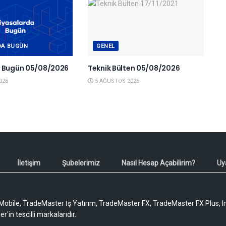
DA BUGÜN
GENEL
a Bugün 05/08/2026
Teknik Bülten 05/08/2026
026
5 AĞUSTOS 2026
İletişim
Şubelerimiz
Nasıl Hesap Açabilirim?
Uy
obile, TradeMaster İş Yatırım, TradeMaster FX, TradeMaster FX Plus, I
'in tescilli markalarıdır.