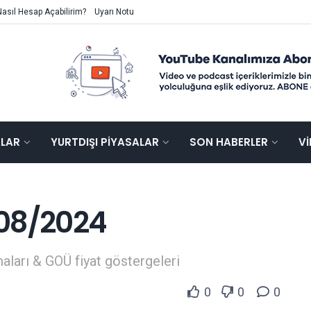
Nasıl Hesap Açabilirim?
Uyarı Notu
ALAR
YURTDIŞI PIYASALAR
SON HABERLER
V
/08/2024
aları & GOÜ fiyat göstergeleri
0
0
0