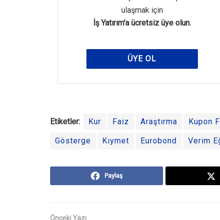
ulaşmak için
İş Yatırım'a ücretsiz üye olun.
ÜYE OL
Etiketler:
Kur
Faiz
Araştırma
Kupon F
Gösterge
Kıymet
Eurobond
Verim Eğ
Paylaş
Önceki Yazı