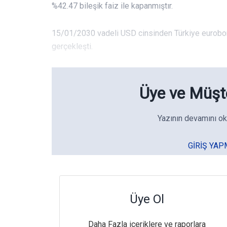
%42.47 bileşik faiz ile kapanmıştır.
15/01/2030 vadeli USD cinsinden Türkiye eurobond
gerçekleşti.
Üye ve Müşte
Yazının devamını ok
GIRIŞ YAP
Üye Ol
Daha Fazla içeriklere ve raporlara