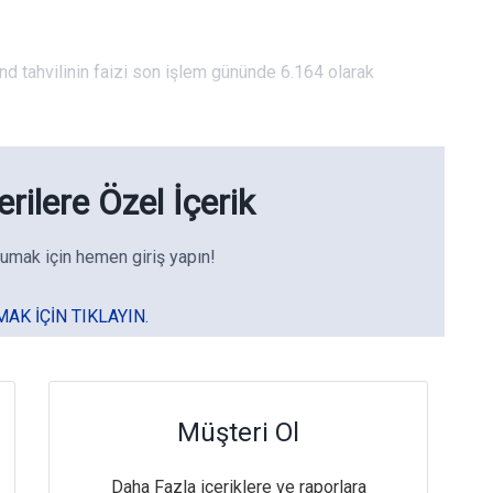
 tahvilinin faizi son işlem gününde 6.164 olarak
rilere Özel İçerik
umak için hemen giriş yapın!
MAK IÇIN TIKLAYIN.
Müşteri Ol
Daha Fazla içeriklere ve raporlara