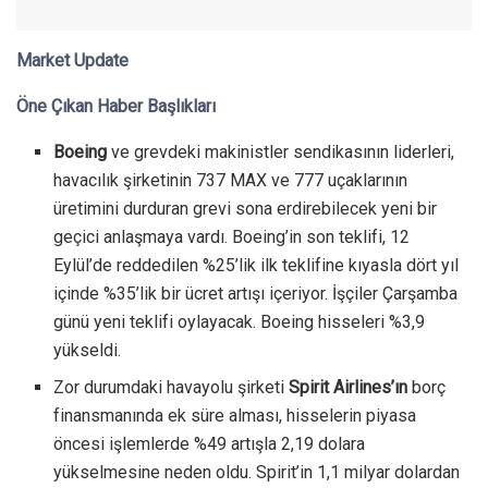
Market Update
Öne Çıkan Haber Başlıkları
Boeing
ve grevdeki makinistler sendikasının liderleri,
havacılık şirketinin 737 MAX ve 777 uçaklarının
üretimini durduran grevi sona erdirebilecek yeni bir
geçici anlaşmaya vardı. Boeing’in son teklifi, 12
Eylül’de reddedilen %25’lik ilk teklifine kıyasla dört yıl
içinde %35’lik bir ücret artışı içeriyor. İşçiler Çarşamba
günü yeni teklifi oylayacak. Boeing hisseleri %3,9
yükseldi.
Zor durumdaki havayolu şirketi
Spirit Airlines’ın
borç
finansmanında ek süre alması, hisselerin piyasa
öncesi işlemlerde %49 artışla 2,19 dolara
yükselmesine neden oldu. Spirit’in 1,1 milyar dolardan