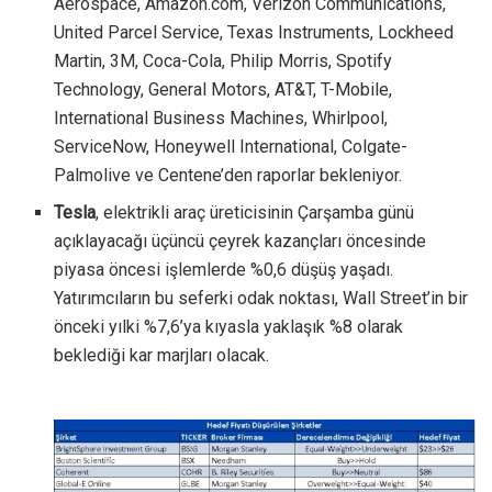
Aerospace, Amazon.com, Verizon Communications,
United Parcel Service, Texas Instruments, Lockheed
Martin, 3M, Coca-Cola, Philip Morris, Spotify
Technology, General Motors, AT&T, T-Mobile,
International Business Machines, Whirlpool,
ServiceNow, Honeywell International, Colgate-
Palmolive ve Centene’den raporlar bekleniyor.
Tesla
, elektrikli araç üreticisinin Çarşamba günü
açıklayacağı üçüncü çeyrek kazançları öncesinde
piyasa öncesi işlemlerde %0,6 düşüş yaşadı.
Yatırımcıların bu seferki odak noktası, Wall Street’in bir
önceki yılki %7,6’ya kıyasla yaklaşık %8 olarak
beklediği kar marjları olacak.