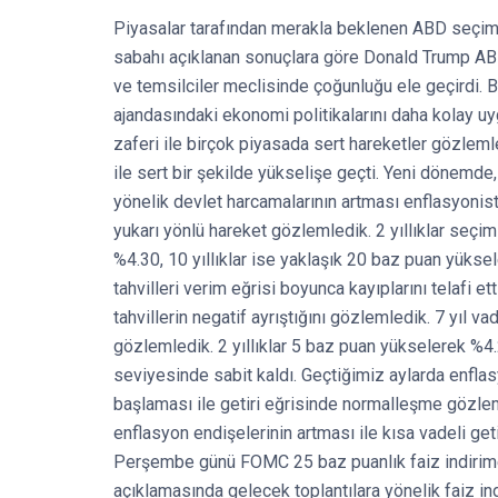
Piyasalar tarafından merakla beklenen ABD seçiml
sabahı açıklanan sonuçlara göre Donald Trump ABD
ve temsilciler meclisinde çoğunluğu ele geçirdi
ajandasındaki ekonomi politikalarını daha kolay 
zaferi ile birçok piyasada sert hareketler gözleml
ile sert bir şekilde yükselişe geçti. Yeni dönemde, 
yönelik devlet harcamalarının artması enflasyonist 
yukarı yönlü hareket gözlemledik. 2 yıllıklar seçim
%4.30, 10 yıllıklar ise yaklaşık 20 baz puan yükse
tahvilleri verim eğrisi boyunca kayıplarını telafi e
tahvillerin negatif ayrıştığını gözlemledik. 7 yıl v
gözlemledik. 2 yıllıklar 5 baz puan yükselerek %4.2
seviyesinde sabit kaldı. Geçtiğimiz aylarda enflas
başlaması ile getiri eğrisinde normalleşme gözle
enflasyon endişelerinin artması ile kısa vadeli get
Perşembe günü FOMC 25 baz puanlık faiz indirime 
açıklamasında gelecek toplantılara yönelik faiz ind