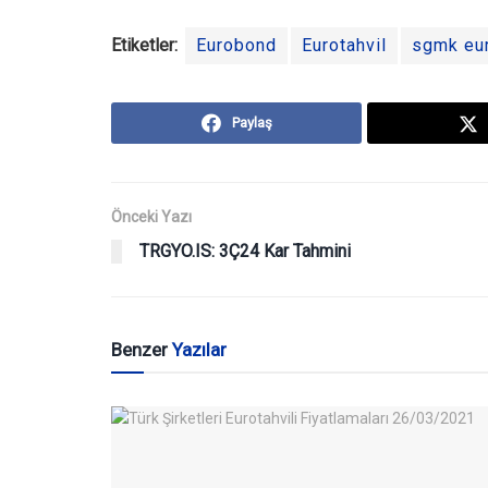
Etiketler:
Eurobond
Eurotahvil
sgmk eu
Paylaş
Önceki Yazı
TRGYO.IS: 3Ç24 Kar Tahmini
Benzer
Yazılar