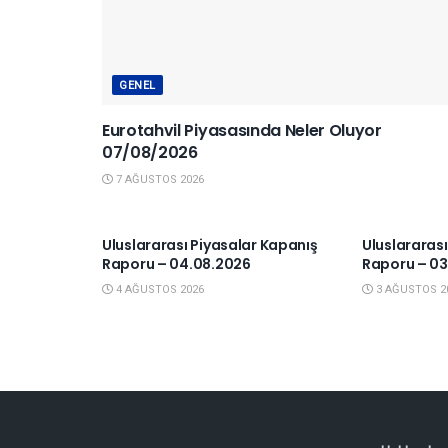
GENEL
Eurotahvil Piyasasında Neler Oluyor
07/08/2026
7 AĞUSTOS 2026
YURTDIŞI PIYASALAR
YURTDIŞI P
Uluslararası Piyasalar Kapanış
Uluslararas
Raporu – 04.08.2026
Raporu – 03
4 AĞUSTOS 2026
3 AĞUSTOS 2