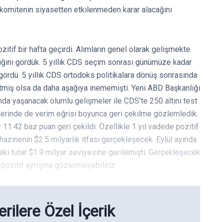
e komitenin siyasetten etkilenmeden karar alacağını
itif bir hafta geçirdi. Alımların genel olarak gelişmekte
ıdığını gördük. 5 yıllık CDS seçim sonrası günümüze kadar
ördü. 5 yıllık CDS ortodoks politikalara dönüş sonrasında
tmiş olsa da daha aşağıya inememişti. Yeni ABD Başkanlığı
a yaşanacak olumlu gelişmeler ile CDS’te 250 altını test
lerinde de verim eğrisi boyunca geri çekilme gözlemledik.
lar 11.42 baz puan geri çekildi. Özellikle 1 yıl vadede pozitif
zinenin $2.5 milyarlık itfası gerçekleşecek. Eylül ayında
ki tutar $1.9 milyar seviyesine gerilemişti. Gerçekleşecek
a pozitif ayrışma gözlemleyebiliriz.
rilere Özel İçerik