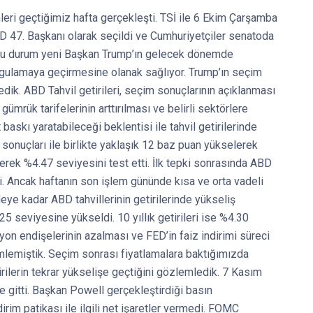
eri geçtiğimiz hafta gerçekleşti. TSİ ile 6 Ekim Çarşamba
 47. Başkanı olarak seçildi ve Cumhuriyetçiler senatoda
. Bu durum yeni Başkan Trump’ın gelecek dönemde
uygulamaya geçirmesine olanak sağlıyor. Trump’ın seçim
edik. ABD Tahvil getirileri, seçim sonuçlarının açıklanması
gümrük tarifelerinin arttırılması ve belirli sektörlere
baskı yaratabileceği beklentisi ile tahvil getirilerinde
 sonuçları ile birlikte yaklaşık 12 baz puan yükselerek
lerek %4.47 seviyesini test etti. İlk tepki sonrasında ABD
tti. Ancak haftanın son işlem gününde kısa ve orta vadeli
adeye kadar ABD tahvillerinin getirilerinde yükseliş
5 seviyesine yükseldi. 10 yıllık getirileri ise %4.30
yon endişelerinin azalması ve FED’in faiz indirimi süreci
mlemiştik. Seçim sonrası fiyatlamalara baktığımızda
irilerin tekrar yükselişe geçtiğini gözlemledik. 7 Kasım
gitti. Başkan Powell gerçekleştirdiği basın
irim patikası ile ilgili net işaretler vermedi. FOMC