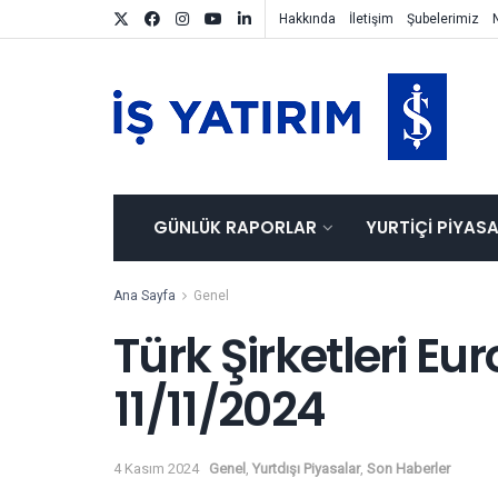
Hakkında
İletişim
Şubelerimiz
GÜNLÜK RAPORLAR
YURTIÇI PIYAS
Ana Sayfa
Genel
Türk Şirketleri Eu
11/11/2024
4 Kasım 2024
Genel
,
Yurtdışı Piyasalar
,
Son Haberler