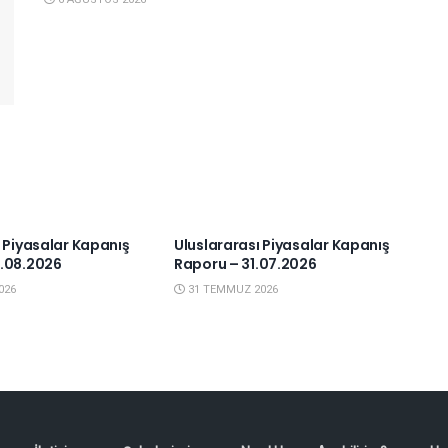
IYASALAR
YURTDIŞI PIYASALAR
ı Piyasalar Kapanış
Uluslararası Piyasalar Kapanış
.08.2026
Raporu – 31.07.2026
026
31 TEMMUZ 2026