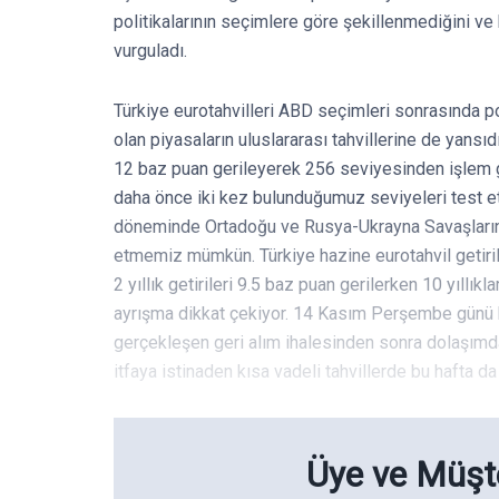
politikalarının seçimlere göre şekillenmediğini v
vurguladı.
Türkiye eurotahvilleri ABD seçimleri sonrasında poz
olan piyasaların uluslararası tahvillerine de yans
12 baz puan gerileyerek 256 seviyesinden işlem g
daha önce iki kez bulunduğumuz seviyeleri test e
döneminde Ortadoğu ve Rusya-Ukrayna Savaşlarınd
etmemiz mümkün. Türkiye hazine eurotahvil getiri
2 yıllık getirileri 9.5 baz puan gerilerken 10 yıllık
ayrışma dikkat çekiyor. 14 Kasım Perşembe günü ha
gerçekleşen geri alım ihalesinden sonra dolaşımda
itfaya istinaden kısa vadeli tahvillerde bu hafta d
Üye ve Müşte