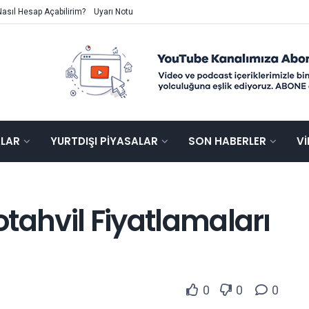
Nasıl Hesap Açabilirim?
Uyarı Notu
ALAR
YURTDIŞI PIYASALAR
SON HABERLER
V
rotahvil Fiyatlamaları
0
0
0