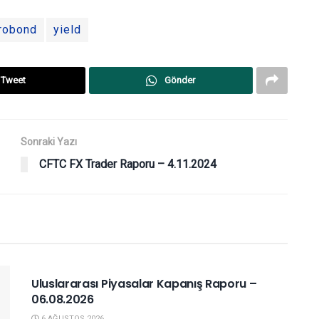
robond
yield
Tweet
Gönder
Sonraki Yazı
CFTC FX Trader Raporu – 4.11.2024
YURTDIŞI PIYASALAR
Uluslararası Piyasalar Kapanış Raporu –
06.08.2026
6 AĞUSTOS 2026