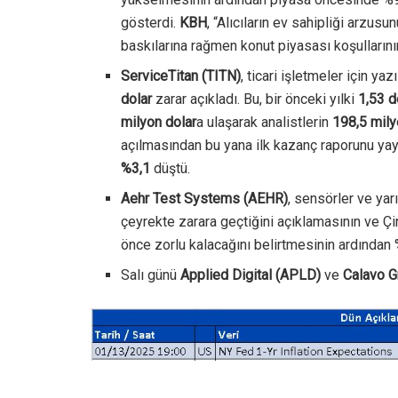
gösterdi.
KBH
, “Alıcıların ev sahipliği arzu
baskılarına rağmen konut piyasası koşullarının 
ServiceTitan (TITN)
, ticari işletmeler için y
dolar
zarar açıkladı. Bu, bir önceki yılki
1,53 d
milyon dolar
a ulaşarak analistlerin
198,5 mily
açılmasından bu yana ilk kazanç raporunu yay
%3,1
düştü.
Aehr Test Systems (AEHR)
, sensörler ve yarı
çeyrekte zarara geçtiğini açıklamasının ve Çi
önce zorlu kalacağını belirtmesinin ardından
Salı günü
Applied Digital (APLD)
ve
Calavo 