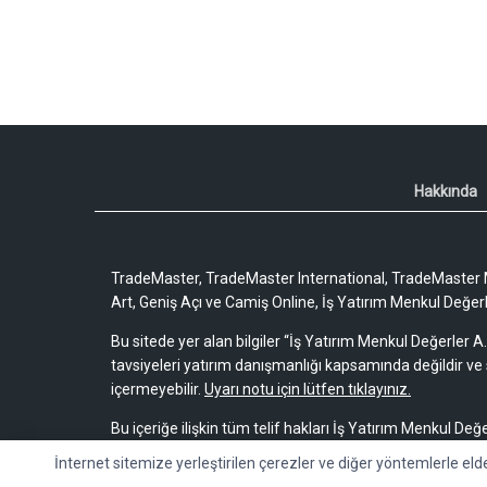
Hakkında
TradeMaster, TradeMaster International, TradeMaster M
Art, Geniş Açı ve Camiş Online, İş Yatırım Menkul Değerler
Bu sitede yer alan bilgiler “İş Yatırım Menkul Değerler A.
tavsiyeleri yatırım danışmanlığı kapsamında değildir ve 
içermeyebilir.
Uyarı notu için lütfen tıklayınız.
Bu içeriğe ilişkin tüm telif hakları İş Yatırım Menkul Değe
bir amaçla, kısmen veya tamamen çoğaltılamaz, dağıtı
İnternet sitemize yerleştirilen çerezler ve diğer yöntemlerle eld