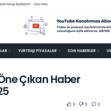
Nasıl Hesap Açabilirim?
Uyarı Notu
ALAR
YURTDIŞI PIYASALAR
SON HABERLER
V
Öne Çıkan Haber
25
0
0
0