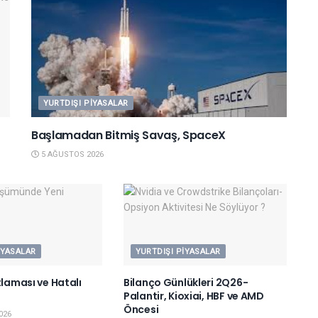
YURTDIŞI PIYASALAR
Başlamadan Bitmiş Savaş, SpaceX
5 AĞUSTOS 2026
IYASALAR
YURTDIŞI PIYASALAR
tlaması ve Hatalı
Bilanço Günlükleri 2Q26-
Palantir, Kioxiai, HBF ve AMD
Öncesi
026