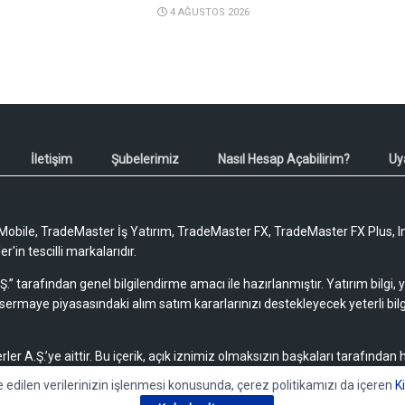
4 AĞUSTOS 2026
İletişim
Şubelerimiz
Nasıl Hesap Açabilirim?
Uy
obile, TradeMaster İş Yatırım, TradeMaster FX, TradeMaster FX Plus, I
'in tescilli markalarıdır.
Ş.” tarafından genel bilgilendirme amacı ile hazırlanmıştır. Yatırım bilgi,
sermaye piyasasındaki alım satım kararlarınızı destekleyecek yeterli bilg
rler A.Ş.’ye aittir. Bu içerik, açık iznimiz olmaksızın başkaları tarafından
lamaz, yayımlanamaz veya değiştirilemez.
e edilen verilerinizin işlenmesi konusunda, çerez politikamızı da içeren
K