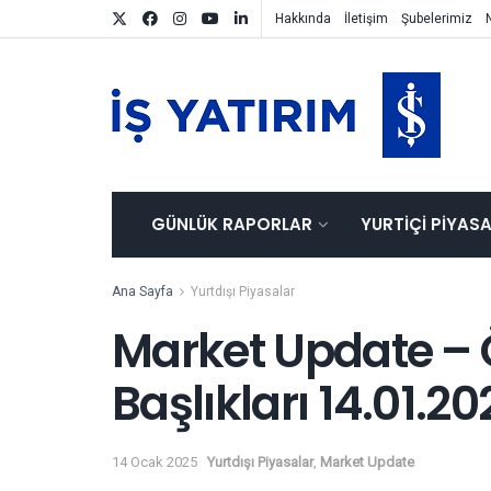
Hakkında
İletişim
Şubelerimiz
GÜNLÜK RAPORLAR
YURTIÇI PIYAS
Ana Sayfa
Yurtdışı Piyasalar
Market Update – 
Başlıkları 14.01.20
14 Ocak 2025
Yurtdışı Piyasalar
,
Market Update