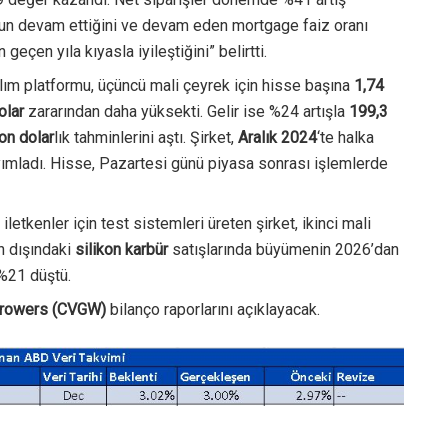
sunun devam ettiğini ve devam eden mortgage faiz oranı
geçen yıla kıyasla iyileştiğini” belirtti.
azılım platformu, üçüncü mali çeyrek için hisse başına
1,74
olar
zararından daha yüksekti. Gelir ise %24 artışla
199,3
on dolar
lık tahminlerini aştı. Şirket,
Aralık 2024
‘te halka
ımladı. Hisse, Pazartesi günü piyasa sonrası işlemlerde
 iletkenler için test sistemleri üreten şirket, ikinci mali
n dışındaki
silikon karbür
satışlarında büyümenin 2026’dan
 %21 düştü.
Growers (CVGW)
bilanço raporlarını açıklayacak.