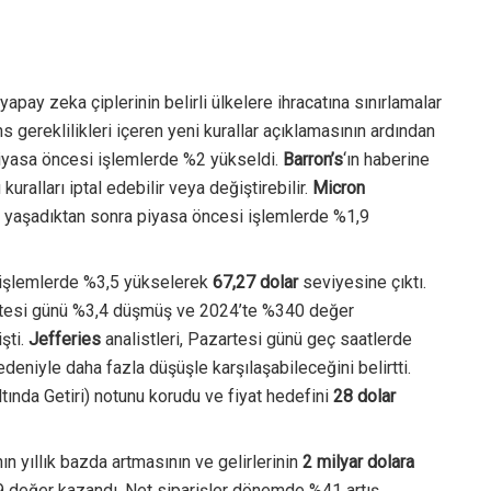
yapay zeka çiplerinin belirli ülkelere ihracatına sınırlamalar
s gereklilikleri içeren yeni kurallar açıklamasının ardından
iyasa öncesi işlemlerde %2 yükseldi.
Barron’s
‘ın haberine
kuralları iptal edebilir veya değiştirebilir.
Micron
ş yaşadıktan sonra piyasa öncesi işlemlerde %1,9
 işlemlerde %3,5 yükselerek
67,27 dolar
seviyesine çıktı.
artesi günü %3,4 düşmüş ve 2024’te %340 değer
şti.
Jefferies
analistleri, Pazartesi günü geç saatlerde
deniyle daha fazla düşüşle karşılaşabileceğini belirtti.
tında Getiri) notunu korudu ve fiyat hedefini
28 dolar
ın yıllık bazda artmasının ve gelirlerinin
2 milyar dolara
 değer kazandı. Net siparişler dönemde %41 artış