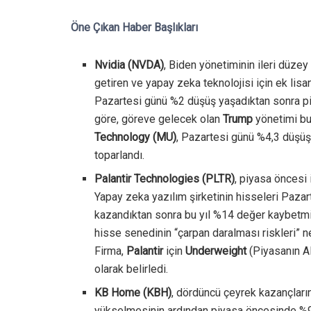
Öne Çıkan Haber Başlıkları
Nvidia (NVDA)
, Biden yönetiminin ileri düzey 
getiren ve yapay zeka teknolojisi için ek lisan
Pazartesi günü %2 düşüş yaşadıktan sonra p
göre, göreve gelecek olan
Trump
yönetimi bu 
Technology (MU)
, Pazartesi günü %4,3 düşü
toparlandı.
Palantir Technologies (PLTR)
, piyasa öncesi
Yapay zeka yazılım şirketinin hisseleri Paz
kazandıktan sonra bu yıl %14 değer kaybetmi
hisse senedinin “çarpan daralması riskleri” ne
Firma,
Palantir
için
Underweight
(Piyasanın Al
olarak belirledi.
KB Home (KBH)
, dördüncü çeyrek kazançların
yükselmesinin ardından piyasa öncesinde %9