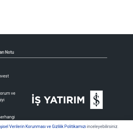
arı Notu
nvest
 yorum ve
iyi
 herhangi
işisel Verilerin Korunması ve Gizlilik Politikamızı
inceleyebilirsiniz.