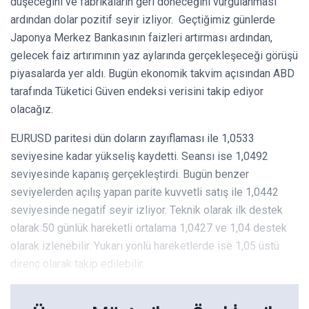
düşeceğini ve fabrikaların geri döneceğini vurgulanması
ardından dolar pozitif seyir izliyor. Geçtiğimiz günlerde
Japonya Merkez Bankasının faizleri artırması ardından,
gelecek faiz artırımının yaz aylarında gerçekleşeceği görüşü
piyasalarda yer aldı. Bugün ekonomik takvim açısından ABD
tarafında Tüketici Güven endeksi verisini takip ediyor
olacağız.
EURUSD paritesi dün doların zayıflaması ile 1,0533
seviyesine kadar yükseliş kaydetti. Seansı ise 1,0492
seviyesinde kapanış gerçekleştirdi. Bugün benzer
seviyelerden açılış yapan parite kuvvetli satış ile 1,0442
seviyesinde negatif seyir izliyor. Teknik olarak ilk destek
olarak 50 günlük hareketli ortalama 1,0427 ve 1,04 destek
olarak izlenebilir. Yukarı yönlü hareketlerde ise 1,05 üstü
direnç olarak takip edilebilir.