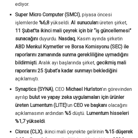
ediyor.
Super Micro Computer (SMCI)
, piyasa öncesi
işlemlerde
%6,8
yükseldi.
AI sunucuları
üreten şirket,
11 Şubat’ta ikinci mali çeyrek için bir “iş güncellemesi”
sunacağını
duyurdu.
Nasdaq
, Kasım ayında şirketin
ABD Menkul Kıymetler ve Borsa Komisyonu (SEC) ile
raporlarını zamanında sunma gerekliliğine uymadığını
bildirmişti.
Aralık ayı başlarında şirket,
gecikmiş mali
raporlarını 25 Şubat’a kadar sunmayı beklediğini
açıklamıştı.
Synaptics (SYNA)
, CEO
Michael Hurlston
’ın görevinden
ayrılıp
bulut ve yapay zeka uygulamaları için ürünler
üreten Lumentum (LITE)
’un
CEO ve başkanı
olacağını
açıklamasının ardından
%5
düştü.
Lumentum hisseleri
%1,7 yükseldi
.
Clorox (CLX)
, ikinci mali çeyrekte gelirinin
%15 düşerek