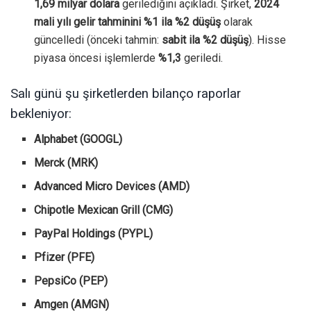
1,69 milyar dolara
gerilediğini açıkladı. Şirket,
2024
mali yılı gelir tahminini %1 ila %2 düşüş
olarak
güncelledi (önceki tahmin:
sabit ila %2 düşüş
). Hisse
piyasa öncesi işlemlerde
%1,3
geriledi.
Salı günü şu şirketlerden bilanço raporlar
bekleniyor:
Alphabet (GOOGL)
Merck (MRK)
Advanced Micro Devices (AMD)
Chipotle Mexican Grill (CMG)
PayPal Holdings (PYPL)
Pfizer (PFE)
PepsiCo (PEP)
Amgen (AMGN)