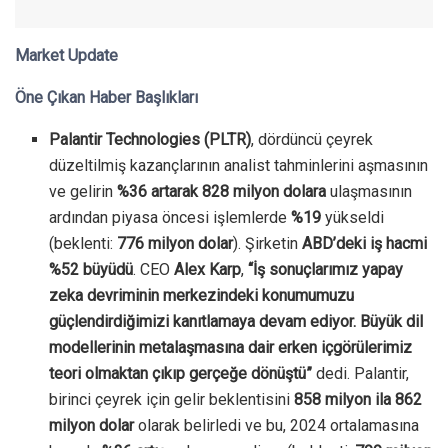
Market Update
Öne Çıkan Haber Başlıkları
Palantir Technologies (PLTR)
, dördüncü çeyrek
düzeltilmiş kazançlarının analist tahminlerini aşmasının
ve gelirin
%36 artarak 828 milyon dolara
ulaşmasının
ardından piyasa öncesi işlemlerde
%19
yükseldi
(beklenti:
776 milyon dolar
). Şirketin
ABD’deki iş hacmi
%52 büyüdü
. CEO
Alex Karp
,
“İş sonuçlarımız yapay
zeka devriminin merkezindeki konumumuzu
güçlendirdiğimizi kanıtlamaya devam ediyor. Büyük dil
modellerinin metalaşmasına dair erken içgörülerimiz
teori olmaktan çıkıp gerçeğe dönüştü”
dedi. Palantir,
birinci çeyrek için gelir beklentisini
858 milyon ila 862
milyon dolar
olarak belirledi ve bu, 2024 ortalamasına