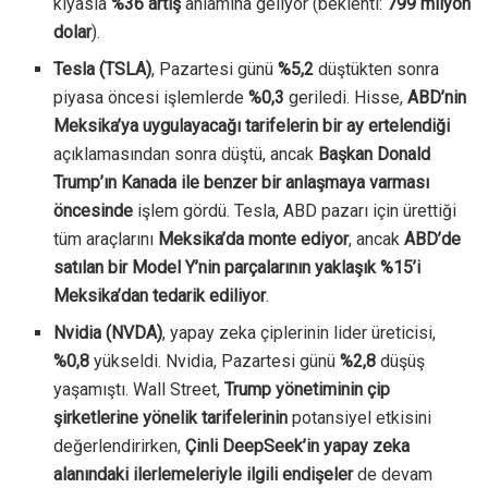
kıyasla
%36 artış
anlamına geliyor (beklenti:
799 milyon
dolar
).
Tesla (TSLA)
, Pazartesi günü
%5,2
düştükten sonra
piyasa öncesi işlemlerde
%0,3
geriledi. Hisse,
ABD’nin
Meksika’ya uygulayacağı tarifelerin bir ay ertelendiği
açıklamasından sonra düştü, ancak
Başkan Donald
Trump’ın Kanada ile benzer bir anlaşmaya varması
öncesinde
işlem gördü. Tesla, ABD pazarı için ürettiği
tüm araçlarını
Meksika’da monte ediyor
, ancak
ABD’de
satılan bir Model Y’nin parçalarının yaklaşık %15’i
Meksika’dan tedarik ediliyor
.
Nvidia (NVDA)
, yapay zeka çiplerinin lider üreticisi,
%0,8
yükseldi. Nvidia, Pazartesi günü
%2,8
düşüş
yaşamıştı. Wall Street,
Trump yönetiminin çip
şirketlerine yönelik tarifelerinin
potansiyel etkisini
değerlendirirken,
Çinli DeepSeek’in yapay zeka
alanındaki ilerlemeleriyle ilgili endişeler
de devam