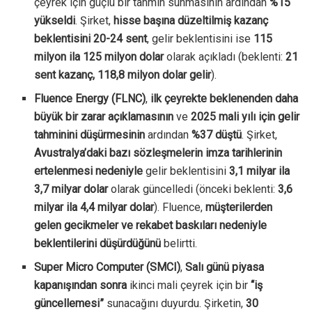
çeyrek için güçlü bir tahmin sunmasının ardından
%15
yükseldi
. Şirket,
hisse başına düzeltilmiş kazanç
beklentisini 20-24 sent
, gelir beklentisini ise
115
milyon ila 125 milyon dolar
olarak açıkladı (beklenti:
21
sent kazanç, 118,8 milyon dolar gelir
).
Fluence Energy (FLNC)
,
ilk çeyrekte beklenenden daha
büyük bir zarar açıklamasının
ve
2025 mali yılı için gelir
tahminini düşürmesinin
ardından
%37 düştü
. Şirket,
Avustralya’daki bazı sözleşmelerin imza tarihlerinin
ertelenmesi nedeniyle
gelir beklentisini
3,1 milyar ila
3,7 milyar dolar
olarak güncelledi (önceki beklenti:
3,6
milyar ila 4,4 milyar dolar
). Fluence,
müşterilerden
gelen gecikmeler ve rekabet baskıları nedeniyle
beklentilerini düşürdüğünü
belirtti.
Super Micro Computer (SMCI)
,
Salı günü piyasa
kapanışından sonra
ikinci mali çeyrek için bir
“iş
güncellemesi”
sunacağını duyurdu. Şirketin,
30