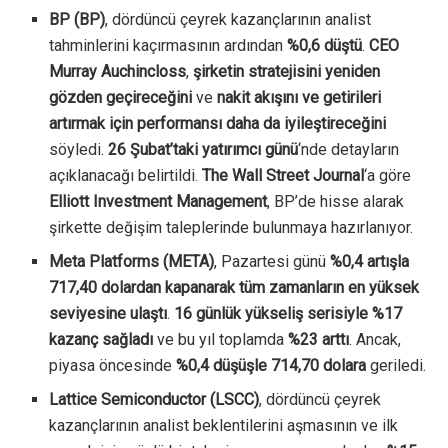
BP (BP)
, dördüncü çeyrek kazançlarının analist
tahminlerini kaçırmasının ardından
%0,6 düştü
.
CEO
Murray Auchincloss
,
şirketin stratejisini yeniden
gözden geçireceğini
ve
nakit akışını ve getirileri
artırmak için performansı daha da iyileştireceğini
söyledi.
26 Şubat’taki yatırımcı günü
‘nde detayların
açıklanacağı belirtildi.
The Wall Street Journal
‘a göre
Elliott Investment Management
, BP’de hisse alarak
şirkette değişim taleplerinde bulunmaya hazırlanıyor.
Meta Platforms (META)
, Pazartesi günü
%0,4 artışla
717,40 dolardan kapanarak tüm zamanların en yüksek
seviyesine ulaştı
.
16 günlük yükseliş serisiyle %17
kazanç sağladı
ve bu yıl toplamda
%23 arttı
. Ancak,
piyasa öncesinde
%0,4 düşüşle 714,70 dolara
geriledi.
Lattice Semiconductor (LSCC)
, dördüncü çeyrek
kazançlarının analist beklentilerini aşmasının ve ilk