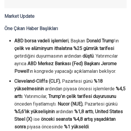
Market Update
Öne Çıkan Haber Başlıkları
ABD borsa vadeli işlemleri
, Başkan
Donald Trump
’ın
çelik ve alüminyum ithalatına %25 gümrük tarifesi
getirdiğini duyurmasının ardından
düştü
. Yatırımcılar
ayrıca
ABD Merkez Bankası (Fed) Başkanı Jerome
Powell
’ın kongrede yapacağı açıklamaları bekliyor.
Cleveland-Cliffs (CLF)
, Pazartesi günü
%18
yükselmesinin
ardından piyasa öncesi işlemlerde
%4,5
arttı
. Yatırımcılar,
Trump’ın çelik tarifesi duyurusunu
önceden fiyatlamıştı.
Nucor (NUE)
, Pazartesi günkü
%5,6’lık yükselişinin
ardından
%1,8 arttı
,
United States
Steel (X)
ise
önceki seansta %4,8 artış yaşadıktan
sonra
piyasa öncesinde
%1 yükseldi
.