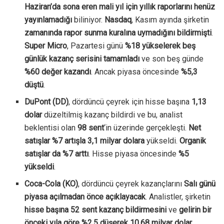
Haziran’da sona eren mali yıl için yıllık raporlarını henüz
yayınlamadığı
biliniyor.
Nasdaq
, Kasım ayında şirketin
zamanında rapor sunma kuralına uymadığını bildirmişti
.
Super Micro
, Pazartesi günü
%18 yükselerek beş
günlük kazanç serisini tamamladı
ve son beş günde
%60 değer kazandı
. Ancak piyasa öncesinde
%5,3
düştü
.
DuPont (DD)
, dördüncü çeyrek için hisse başına
1,13
dolar
düzeltilmiş kazanç bildirdi ve bu, analist
beklentisi olan
98 sent
‘in üzerinde gerçekleşti.
Net
satışlar %7 artışla 3,1 milyar dolara
yükseldi.
Organik
satışlar da %7 arttı
. Hisse piyasa öncesinde
%5
yükseldi
.
Coca-Cola (KO)
, dördüncü çeyrek kazançlarını
Salı günü
piyasa açılmadan önce açıklayacak
. Analistler, şirketin
hisse başına 52 sent kazanç bildirmesini
ve
gelirin bir
önceki yıla göre %2,5 düşerek 10,68 milyar dolar