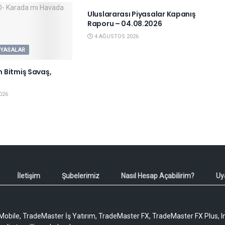
Uluslararası Piyasalar Kapanış
Raporu – 04.08.2026
4 AĞUSTOS 2026
IYASALAR
 Bitmiş Savaş,
026
İletişim
Şubelerimiz
Nasıl Hesap Açabilirim?
Uy
obile, TradeMaster İş Yatırım, TradeMaster FX, TradeMaster FX Plus, I