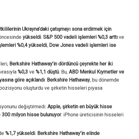
ililerinin Ukrayna’daki çatışmayı sona erdirmek için
 öncesinde
yükseldi
.
S&P 500 vadeli işlemleri %0,3 arttı
ve
şlemleri %0,4 yükseldi
,
Dow Jones vadeli işlemleri ise
leri,
Berkshire Hathaway’in dördüncü çeyrekte her iki
ırasıyla
%0,3
ve
%1,1 düştü
. Bu,
ABD Menkul Kıymetler ve
asına göre açıklandı
.
Berkshire Hathaway
, bu dönemde
 pozisyonu oluşturdu ve şirketin hisseleri piyasa
isyonunu değiştirmedi.
Apple, şirketin en büyük hisse
e
300 milyon hisse bulunuyor
. iPhone üreticisinin hisseleri
nde
%1,7 yükseldi
.
Berkshire Hathaway’in elinde