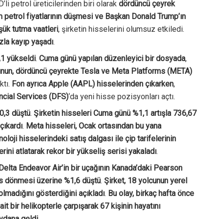
D’li petrol üreticilerinden biri olarak
dördüncü çeyrek
 petrol fiyatlarının düşmesi ve Başkan Donald Trump’ın
üşük tutma vaatleri
, şirketin hisselerini olumsuz etkiledi.
zla kayıp yaşadı
.
1 yükseldi
.
Cuma günü yapılan düzenleyici bir dosyada
,
onunun, dördüncü çeyrekte Tesla ve Meta Platforms (META)
ktı.
Fon ayrıca Apple (AAPL) hisselerinden çıkarken
,
ncial Services (DFS)
‘da yeni hisse pozisyonları açtı.
0,3 düştü
.
Şirketin hisseleri Cuma günü %1,1 artışla 736,67
çıkardı
.
Meta hisseleri, Ocak ortasından bu yana
oji hisselerindeki satış dalgası ile çip tarifelerinin
rini atlatarak rekor bir yükseliş serisi yakaladı
.
 Delta Endeavor Air’in bir uçağının Kanada’daki Pearson
ers dönmesi üzerine %1,6 düştü
.
Şirket, 18 yolcunun yerel
 olmadığını gösterdiğini açıkladı
.
Bu olay, birkaç hafta önce
t bir helikopterle çarpışarak 67 kişinin hayatını
ydana geldi
.