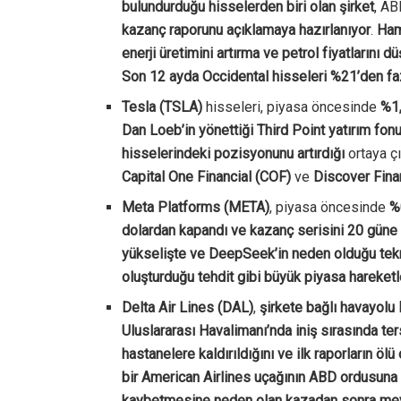
bulundurduğu hisselerden biri olan şirket
, AB
kazanç raporunu açıklamaya hazırlanıyor
.
Ham
enerji üretimini artırma ve petrol fiyatlarını d
Son 12 ayda Occidental hisseleri %21’den fa
Tesla (TSLA)
hisseleri, piyasa öncesinde
%1,
Dan Loeb’in yönettiği Third Point yatırım f
hisselerindeki pozisyonunu artırdığı
ortaya çı
Capital One Financial (COF)
ve
Discover Fina
Meta Platforms (META)
, piyasa öncesinde
%
dolardan kapandı ve kazanç serisini 20 güne 
yükselişte ve DeepSeek’in neden olduğu teknol
oluşturduğu tehdit gibi büyük piyasa hareketle
Delta Air Lines (DAL)
,
şirkete bağlı havayolu
Uluslararası Havalimanı’nda iniş sırasında t
hastanelere kaldırıldığını ve ilk raporların ölü
bir American Airlines uçağının ABD ordusuna ai
kaybetmesine neden olan kazadan sonra me