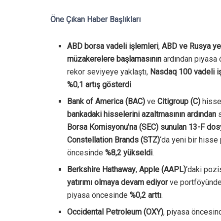
Öne Çıkan Haber Başlıkları
ABD borsa vadeli işlemleri
,
ABD ve Rusya yetk
müzakerelere başlamasının
ardından piyasa
rekor seviyeye yaklaştı,
Nasdaq 100 vadeli i
%0,1 artış gösterdi
.
Bank of America (BAC)
ve
Citigroup (C)
hisse
bankadaki hisselerini azaltmasının ardından
s
Borsa Komisyonu’na (SEC) sunulan 13-F dosy
Constellation Brands (STZ)
‘da yeni bir hisse
öncesinde
%8,2 yükseldi
.
Berkshire Hathaway
,
Apple (AAPL)
‘daki poz
yatırımı olmaya devam ediyor
ve portföyünd
piyasa öncesinde
%0,2 arttı
.
Occidental Petroleum (OXY)
, piyasa öncesi