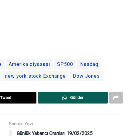
e
Amerika piyasası
SP500
Nasdaq
new york stock Exchange
Dow Jones
Tweet
Gönder
Sonraki Yazı
Günlük Yabancı Oranları 19/02/2025