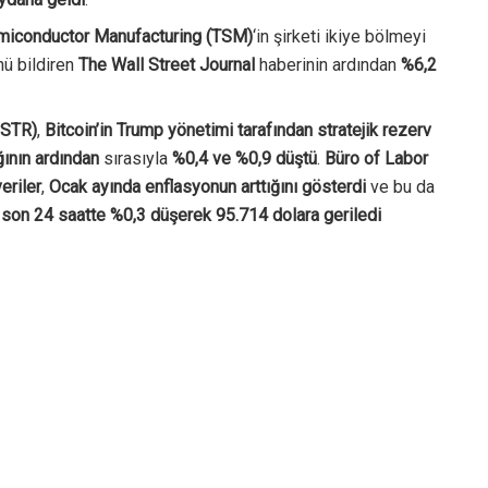
iconductor Manufacturing (TSM)
‘in şirketi ikiye bölmeyi
ü bildiren
The Wall Street Journal
haberinin ardından
%6,2
MSTR)
,
Bitcoin’in Trump yönetimi tarafından stratejik rezerv
ğının ardından
sırasıyla
%0,4 ve %0,9 düştü
.
Büro of Labor
eriler
,
Ocak ayında enflasyonun arttığını gösterdi
ve bu da
 son 24 saatte %0,3 düşerek 95.714 dolara geriledi