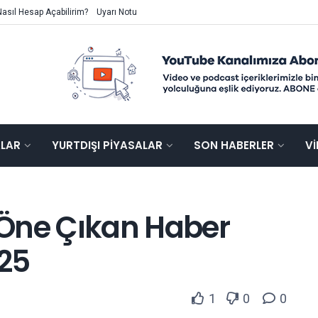
Nasıl Hesap Açabilirim?
Uyarı Notu
ALAR
YURTDIŞI PIYASALAR
SON HABERLER
V
Öne Çıkan Haber
025
1
0
0