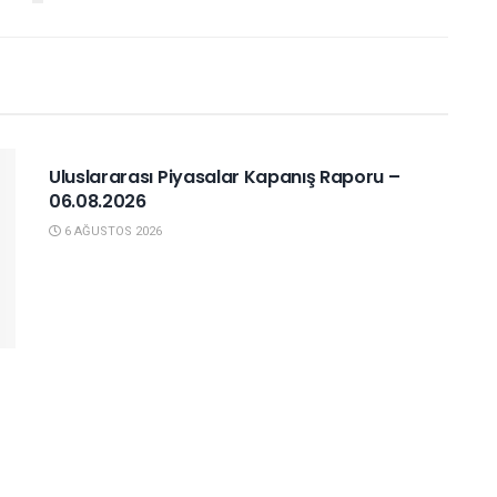
YURTDIŞI PIYASALAR
Uluslararası Piyasalar Kapanış Raporu –
06.08.2026
6 AĞUSTOS 2026
YURTDIŞI PIYASALAR