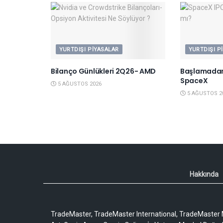
YURTDIŞI PIYASALAR
YURTDIŞI P
Bilanço Günlükleri 2Q26- AMD
Başlamadan
SpaceX
5 AĞUSTOS 2026
5 AĞUSTOS 2
Hakkında
TradeMaster, TradeMaster International, TradeMaster M