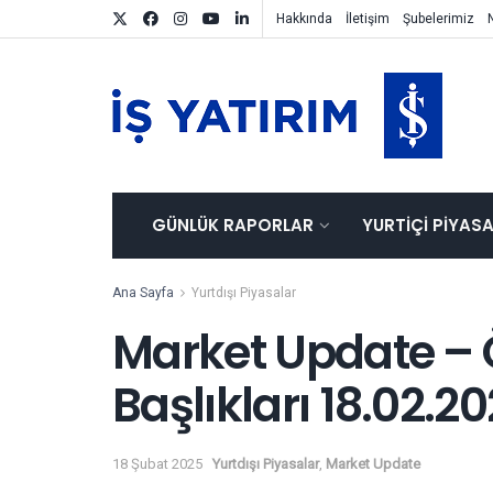
Hakkında
İletişim
Şubelerimiz
GÜNLÜK RAPORLAR
YURTIÇI PIYAS
Ana Sayfa
Yurtdışı Piyasalar
Market Update – 
Başlıkları 18.02.2
18 Şubat 2025
Yurtdışı Piyasalar
,
Market Update