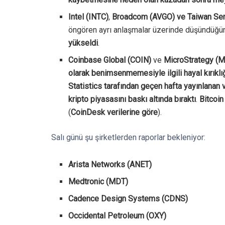
Intel (INTC)
,
Broadcom (AVGO) ve Taiwan Sem
öngören ayrı anlaşmalar üzerinde düşündüğün
yükseldi
.
Coinbase Global (COIN)
ve
MicroStrategy (
olarak benimsenmemesiyle ilgili hayal kırıklı
Statistics tarafından geçen hafta yayınlanan v
kripto piyasasını baskı altında bıraktı
.
Bitcoin
(
CoinDesk verilerine göre
).
Salı günü şu şirketlerden raporlar bekleniyor:
Arista Networks (ANET)
Medtronic (MDT)
Cadence Design Systems (CDNS)
Occidental Petroleum (OXY)