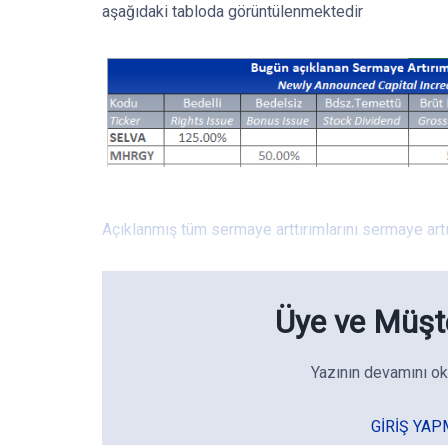
aşağıdaki tabloda görüntülenmektedir
Açıklanmış tüm sermaye arttırımlarını sermaye artı
Üye ve Müşte
Yazının devamını ok
GIRIŞ YAP