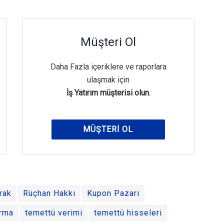
Müşteri Ol
Daha Fazla içeriklere ve raporlara
ulaşmak için
İş Yatırım müşterisi olun.
MÜŞTERI OL
rak
Rüçhan Hakkı
Kupon Pazarı
ırma
temettü verimi
temettü hisseleri