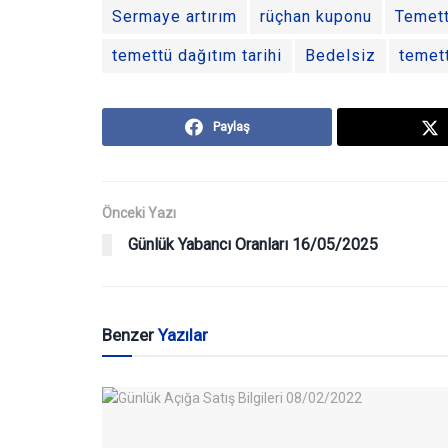
Sermaye artırım
rüçhan kuponu
Temet
temettü dağıtım tarihi
Bedelsiz
temett
Paylaş
Önceki Yazı
Günlük Yabancı Oranları 16/05/2025
Benzer
Yazılar