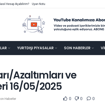
Nasıl Hesap Açabilirim?
Uyarı Notu
ALAR
YURTDIŞI PIYASALAR
SON HABERLER
V
rı/Azaltımları ve
ri 16/05/2025
0
0
0
on Haberler