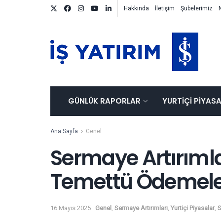
Hakkında
İletişim
Şubelerimiz
GÜNLÜK RAPORLAR
YURTIÇI PIYAS
Ana Sayfa
Genel
Sermaye Artırımla
Temettü Ödemele
16 Mayıs 2025
Genel
,
Sermaye Artırımları
,
Yurtiçi Piyasalar
,
S