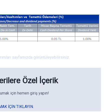
rımları sayfamızda görüntüleyebilirsiniz.
rilere Özel İçerik
umak için hemen giriş yapın!
MAK IÇIN TIKLAYIN.