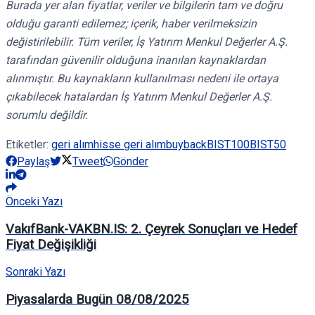
Burada yer alan fiyatlar, veriler ve bilgilerin tam ve doğru
olduğu garanti edilemez; içerik, haber verilmeksizin
değistirilebilir. Tüm veriler, İş Yatırım Menkul Değerler A.Ş.
tarafından güvenilir olduğuna inanılan kaynaklardan
alınmıştır. Bu kaynakların kullanılması nedeni ile ortaya
çıkabilecek hatalardan İş Yatırım Menkul Değerler A.Ş.
sorumlu değildir.
Etiketler:
geri alım
hisse geri alım
buyback
BIST100
BIST50
Paylaş
Tweet
Gönder
Önceki Yazı
VakıfBank-VAKBN.IS: 2. Çeyrek Sonuçları ve Hedef
Fiyat Değişikliği
Sonraki Yazı
Piyasalarda Bugün 08/08/2025