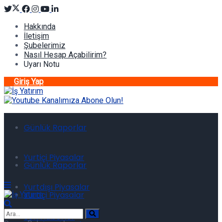
Hakkında
İletişim
Şubelerimiz
Nasıl Hesap Açabilirim?
Uyarı Notu
Giriş Yap
Günlük Raporlar
Yurtiçi Piyasalar
Günlük Raporlar
Yurtdışı Piyasalar
Yurtiçi Piyasalar
Son Haberler