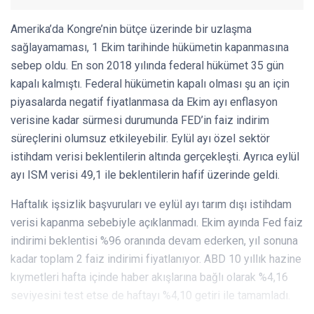
Amerika’da Kongre’nin bütçe üzerinde bir uzlaşma
sağlayamaması, 1 Ekim tarihinde hükümetin kapanmasına
sebep oldu. En son 2018 yılında federal hükümet 35 gün
kapalı kalmıştı. Federal hükümetin kapalı olması şu an için
piyasalarda negatif fiyatlanmasa da Ekim ayı enflasyon
verisine kadar sürmesi durumunda FED’in faiz indirim
süreçlerini olumsuz etkileyebilir. Eylül ayı özel sektör
istihdam verisi beklentilerin altında gerçekleşti. Ayrıca eylül
ayı ISM verisi 49,1 ile beklentilerin hafif üzerinde geldi.
Haftalık işsizlik başvuruları ve eylül ayı tarım dışı istihdam
verisi kapanma sebebiyle açıklanmadı. Ekim ayında Fed faiz
indirimi beklentisi %96 oranında devam ederken, yıl sonuna
kadar toplam 2 faiz indirimi fiyatlanıyor. ABD 10 yıllık hazine
kıymetleri hafta içinde haber akışlarına bağlı olarak %4,16
seviyesini test etse de haftayı %4,10 getiri ile tamamladı.