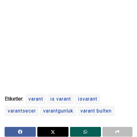
Etiketler:
varant
is varant
isvarant
varantsecer
varantgunluk
varant bulten