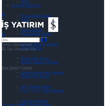
Tümü
Günlük Raporlar
Piyasalarda Bugün
Tümü
Teknik Bülten
Piyasalarda Bugün
Günlük Yabancı Oranları
Sonuç Bulunamadı
Teknik Bülten
Tüm Sonuçları Gör
Global Alfa Avcısı
Günlük Yabancı Oranları
Ana Sayfa
Genel
Günlük Açığa Satış Raporu
Global Alfa Avcısı
Pay Geri Alımları
USP Günlük Bülten
22/01/2026
Günlük Açığa Satış Raporu
Pay Geri Alımları
USP Günlük Bülten
22 Ocak 2026