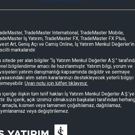
adeMaster, TradeMaster International, TradeMaster Mobile,
adeMaster İş Yatırım, TradeMaster FX, TradeMaster FX Plus,
vest Art, Geniş Açı ve Camiş Online, İş Yatırım Menkul Değerler'in
scilli markalarıdır.
Şirket Raporu: Oyak Çimento-OYAKC.IS:
 sitede yer alan bilgiler “İş Yatırım Menkul Değerler A.Ş.” tarafın
nel bilgilendirme amacı ile hazırlanmıştır. Yatırım bilgi, yorum ve
vsiyeleri yatırım danışmanlığı kapsamında değildir ve sermaye
2Ç26 Sonuçları
yasasındaki alım satım kararlarınızı destekleyecek yeterli bilgiyi
Şirket Raporu: Oyak Çimento-OYAKC.IS:
ermeyebilir.
Uyarı notu için lütfen tıklayınız.
 içeriğe ilişkin tüm telif hakları İş Yatırım Menkul Değerler A.Ş.’ye
ttir. Bu içerik, açık iznimiz olmaksızın başkaları tarafından herhang
2Ç26 Sonuçları
r amaçla, kısmen veya tamamen çoğaltılamaz, dağıtılamaz,
yımlanamaz veya değiştirilemez.