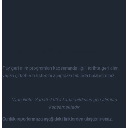
ELÜS Günlük Bülteni 07/08/2026
Pay geri alım programları kapsamında ilgili tarihte geri alım
ELÜS Günlük Bülteni 07/08/2026
yapan şirketlerin listesini aşağıdaki tabloda bulabilirsiniz.
Uyarı Notu: Sabah 9:00’a kadar bildirilen geri alımları
kapsamaktadır
Günlük raporlarımıza aşağıdaki linklerden ulaşabilirsiniz.