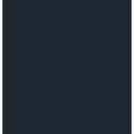
Sermaye Artırımları/Azaltımları ve
Temettü Ödemeleri 10/08/2026
Sermaye Artırımları/Azaltımları ve
Temettü Ödemeleri 10/08/2026
Eurotahvil Piyasasında Neler Oluyor
07/08/2026
Eurotahvil Piyasasında Neler Oluyor