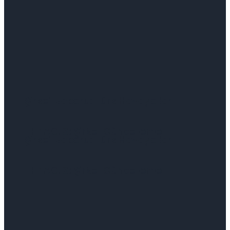
Şirket Raporu: Türk Havayolları-
THYAO.IS: Şirket Güncelleme
Şirket Raporu: Türk Havayolları-
THYAO.IS: Şirket Güncelleme