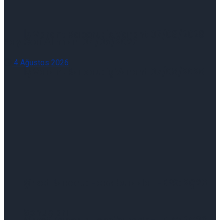
İş Varant Raporu: İş Varant 07/08/2026
Pay Geri Alımları 04/08/2026
4 Ağustos 2026
İş Varant Raporu: İş Varant 07/08/2026
Şirket Raporu: Hepsiburada-HEPS: 2Ç26
Sonuçları