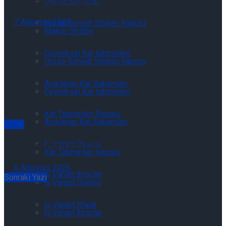
Günlük Açığa Satış Bilgileri 07/08/2026
Sektör Raporları
7 Ağustos 2026
Hisse Senedi Strateji Raporu
Makro Strateji
Çeyreksel Kar tahminleri
Hisse Senedi Strateji Raporu
Açıklanan Kar Rakamları
Çeyreksel Kar tahminleri
Kar Tahminleri Raporu
Açıklanan Kar Rakamları
Genel
Pay Geri Alımları 06/08/2026
İş Varant Duyuru
Kar Tahminleri Raporu
6 Ağustos 2026
İş Varant İhraçlar
Sonraki Yazı
İş Varant Duyuru
İş Varant İtfalar
İş Varant İhraçlar