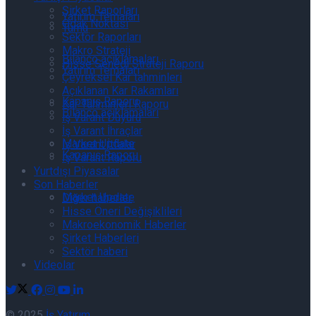
Şirket Raporları
Yatırım Temaları
Odak Noktası
Tümü
Sektör Raporları
Makro Strateji
Bilanço açıklamaları
Hisse Senedi Strateji Raporu
Yatırım Temaları
Çeyreksel Kar tahminleri
Açıklanan Kar Rakamları
Kapanış Raporu
Kar Tahminleri Raporu
Bilanço açıklamaları
İş Varant Duyuru
İş Varant İhraçlar
Market Update
İş Varant İtfalar
Kapanış Raporu
İş Varant Raporu
Yurtdışı Piyasalar
Son Haberler
Market Update
Diğer haberler
Hisse Öneri Değişiklileri
Makroekonomik Haberler
Şirket Haberleri
Sektör haberi
Videolar
© 2025
İş Yatırım