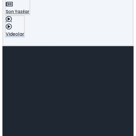
Değil: AI Ekonomisinin Geçiş Ücretini Kim
Market Update – Yeni Müşteriler İnsan
Son Yazılar
Toplayacak?
Değil: AI Ekonomisinin Geçiş Ücretini Kim
Videolar
Toplayacak?
FX Teknik Analiz Raporu 07/08/2026