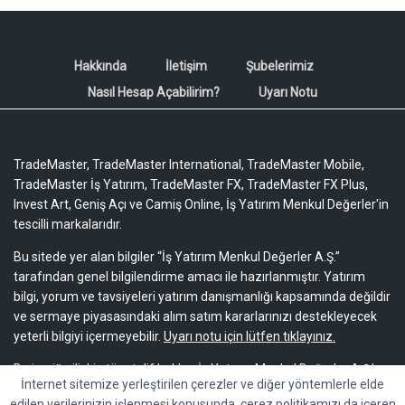
Hakkında
İletişim
Şubelerimiz
Nasıl Hesap Açabilirim?
Uyarı Notu
TradeMaster, TradeMaster International, TradeMaster Mobile,
TradeMaster İş Yatırım, TradeMaster FX, TradeMaster FX Plus,
Invest Art, Geniş Açı ve Camiş Online, İş Yatırım Menkul Değerler'in
tescilli markalarıdır.
Bu sitede yer alan bilgiler “İş Yatırım Menkul Değerler A.Ş.”
tarafından genel bilgilendirme amacı ile hazırlanmıştır. Yatırım
bilgi, yorum ve tavsiyeleri yatırım danışmanlığı kapsamında değildir
ve sermaye piyasasındaki alım satım kararlarınızı destekleyecek
yeterli bilgiyi içermeyebilir.
Uyarı notu için lütfen tıklayınız.
Bu içeriğe ilişkin tüm telif hakları İş Yatırım Menkul Değerler A.Ş.’ye
İnternet sitemize yerleştirilen çerezler ve diğer yöntemlerle elde
aittir. Bu içerik, açık iznimiz olmaksızın başkaları tarafından
edilen verilerinizin işlenmesi konusunda, çerez politikamızı da içeren