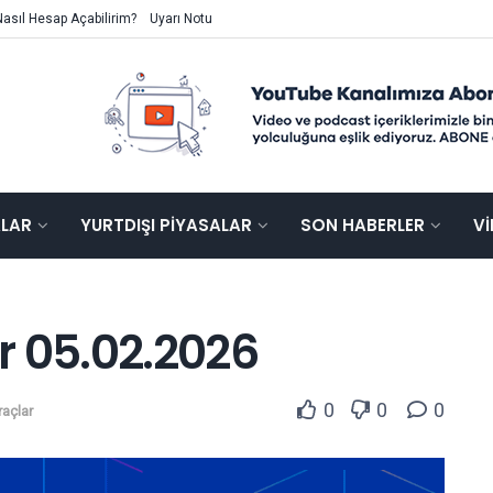
Nasıl Hesap Açabilirim?
Uyarı Notu
ALAR
YURTDIŞI PIYASALAR
SON HABERLER
V
ar 05.02.2026
0
0
0
raçlar