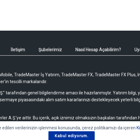
İletişim
Şubelerimiz
Nasıl Hesap Açabilirim?
Uy
obile, TradeMaster İş Yatırım, TradeMaster FX, TradeMaster FX Plus, I
'in tescilli markalarıdır.
Ş.” tarafından genel bilgilendirme amacı ile hazırlanmıştır. Yatırım bilgi,
sermaye piyasasındaki alım satım kararlarınızı destekleyecek yeterli bilg
rler A.Ş.’ye aittir. Bu içerik, açık iznimiz olmaksızın başkaları tarafından
lamaz, yayımlanamaz veya değiştirilemez.
e edilen verilerinizin işlenmesi konusunda, çerez politikamızı da içeren
K
Kabul ediyorum.