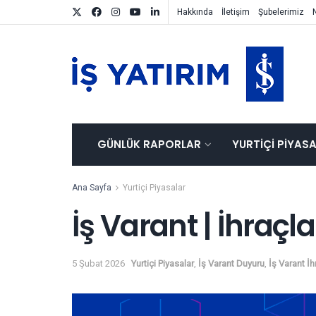
Hakkında
İletişim
Şubelerimiz
GÜNLÜK RAPORLAR
YURTIÇI PIYAS
Ana Sayfa
Yurtiçi Piyasalar
İş Varant | İhraçl
5 Şubat 2026
Yurtiçi Piyasalar
,
İş Varant Duyuru
,
İş Varant İh