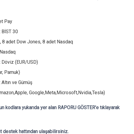
et Pay
t BİST 30
, 8 adet Dow Jones, 8 adet Nasdaq
 Nasdaq
t Döviz (EUR/USD)
ır, Pamuk)
 Altın ve Gümüş
Amazon,Apple, Google,Meta,Microsoft,Nvidia,Tesla)
 uzun kodlara yukarıda yer alan RAPORU GÖSTER’e tıklayarak
nt destek hattından ulaşabilirsiniz.