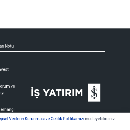
arı Notu
nvest
 yorum ve
iyi
 herhangi
işisel Verilerin Korunması ve Gizlilik Politikamızı
inceleyebilirsiniz.