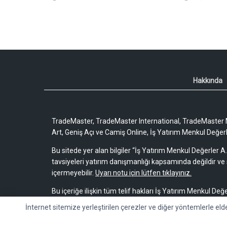
Hakkında
TradeMaster, TradeMaster International, TradeMaster M
Art, Geniş Açı ve Camiş Online, İş Yatırım Menkul Değerler
Bu sitede yer alan bilgiler “İş Yatırım Menkul Değerler A.
tavsiyeleri yatırım danışmanlığı kapsamında değildir ve 
içermeyebilir.
Uyarı notu için lütfen tıklayınız.
Bu içeriğe ilişkin tüm telif hakları İş Yatırım Menkul Değe
bir amaçla, kısmen veya tamamen çoğaltılamaz, dağıtı
İnternet sitemize yerleştirilen çerezler ve diğer yöntemlerle eld