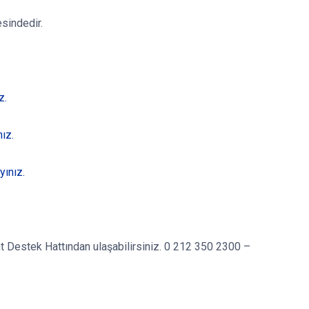
sindedir.
z.
ız.
yınız.
rant Destek Hattından ulaşabilirsiniz. 0 212 350 2300 –