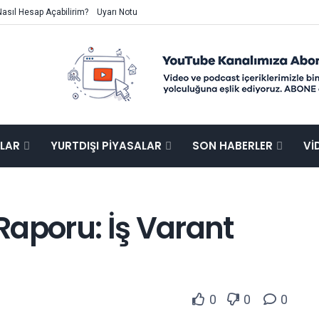
Nasıl Hesap Açabilirim?
Uyarı Notu
ALAR
YURTDIŞI PIYASALAR
SON HABERLER
VI
Raporu: İş Varant
0
0
0