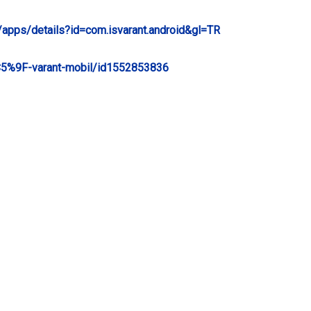
e/apps/details?id=com.isvarant.android&gl=TR
%C5%9F-varant-mobil/id1552853836