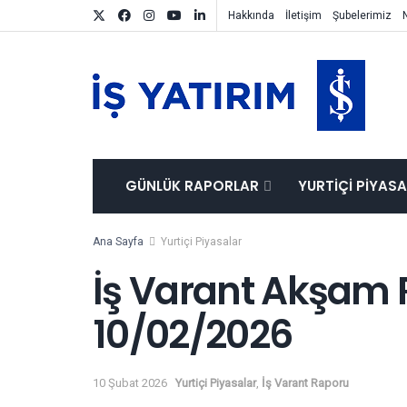
Hakkında
İletişim
Şubelerimiz
GÜNLÜK RAPORLAR
YURTIÇI PIYAS
Ana Sayfa
Yurtiçi Piyasalar
İş Varant Akşam 
10/02/2026
10 Şubat 2026
Yurtiçi Piyasalar
,
İş Varant Raporu