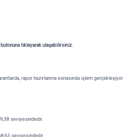
utonuna tıklayarak ulaşabilirsiniz.
arantlarda, rapor hazırlanma esnasında işlem gerçekleşiyor
69,38 seviyesindedir.
 68,63 seviyesindedir.