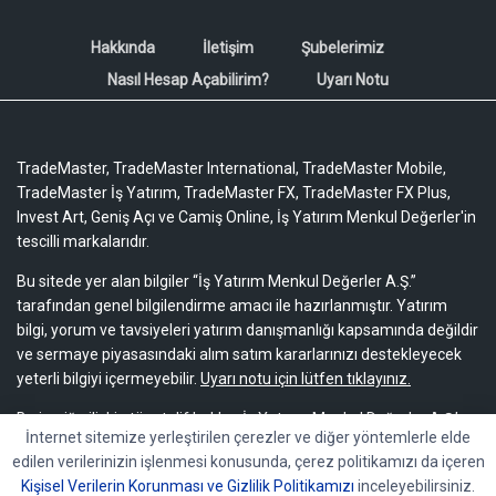
Hakkında
İletişim
Şubelerimiz
Nasıl Hesap Açabilirim?
Uyarı Notu
TradeMaster, TradeMaster International, TradeMaster Mobile,
TradeMaster İş Yatırım, TradeMaster FX, TradeMaster FX Plus,
Invest Art, Geniş Açı ve Camiş Online, İş Yatırım Menkul Değerler'in
tescilli markalarıdır.
Bu sitede yer alan bilgiler “İş Yatırım Menkul Değerler A.Ş.”
tarafından genel bilgilendirme amacı ile hazırlanmıştır. Yatırım
bilgi, yorum ve tavsiyeleri yatırım danışmanlığı kapsamında değildir
ve sermaye piyasasındaki alım satım kararlarınızı destekleyecek
yeterli bilgiyi içermeyebilir.
Uyarı notu için lütfen tıklayınız.
Bu içeriğe ilişkin tüm telif hakları İş Yatırım Menkul Değerler A.Ş.’ye
İnternet sitemize yerleştirilen çerezler ve diğer yöntemlerle elde
aittir. Bu içerik, açık iznimiz olmaksızın başkaları tarafından
edilen verilerinizin işlenmesi konusunda, çerez politikamızı da içeren
herhangi bir amaçla, kısmen veya tamamen çoğaltılamaz,
Kişisel Verilerin Korunması ve Gizlilik Politikamızı
inceleyebilirsiniz.
dağıtılamaz, yayımlanamaz veya değiştirilemez.