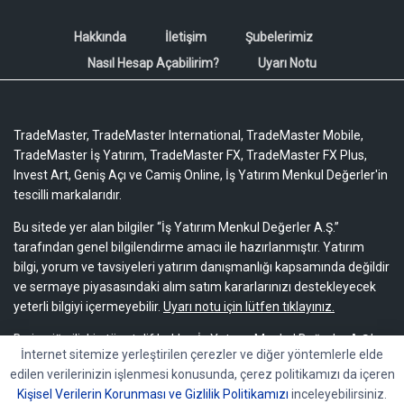
Hakkında
İletişim
Şubelerimiz
Nasıl Hesap Açabilirim?
Uyarı Notu
TradeMaster, TradeMaster International, TradeMaster Mobile,
TradeMaster İş Yatırım, TradeMaster FX, TradeMaster FX Plus,
Invest Art, Geniş Açı ve Camiş Online, İş Yatırım Menkul Değerler'in
tescilli markalarıdır.
Bu sitede yer alan bilgiler “İş Yatırım Menkul Değerler A.Ş.”
tarafından genel bilgilendirme amacı ile hazırlanmıştır. Yatırım
bilgi, yorum ve tavsiyeleri yatırım danışmanlığı kapsamında değildir
ve sermaye piyasasındaki alım satım kararlarınızı destekleyecek
yeterli bilgiyi içermeyebilir.
Uyarı notu için lütfen tıklayınız.
Bu içeriğe ilişkin tüm telif hakları İş Yatırım Menkul Değerler A.Ş.’ye
İnternet sitemize yerleştirilen çerezler ve diğer yöntemlerle elde
aittir. Bu içerik, açık iznimiz olmaksızın başkaları tarafından
edilen verilerinizin işlenmesi konusunda, çerez politikamızı da içeren
herhangi bir amaçla, kısmen veya tamamen çoğaltılamaz,
Kişisel Verilerin Korunması ve Gizlilik Politikamızı
inceleyebilirsiniz.
dağıtılamaz, yayımlanamaz veya değiştirilemez.