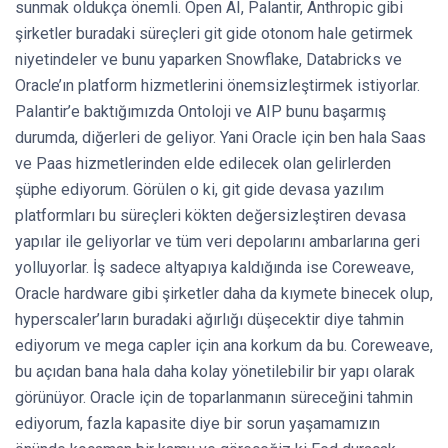
sunmak oldukça önemli. Open AI, Palantir, Anthropic gibi
şirketler buradaki süreçleri git gide otonom hale getirmek
niyetindeler ve bunu yaparken Snowflake, Databricks ve
Oracle’ın platform hizmetlerini önemsizleştirmek istiyorlar.
Palantir’e baktığımızda Ontoloji ve AIP bunu başarmış
durumda, diğerleri de geliyor. Yani Oracle için ben hala Saas
ve Paas hizmetlerinden elde edilecek olan gelirlerden
şüphe ediyorum. Görülen o ki, git gide devasa yazılım
platformları bu süreçleri kökten değersizleştiren devasa
yapılar ile geliyorlar ve tüm veri depolarını ambarlarına geri
yolluyorlar. İş sadece altyapıya kaldığında ise Coreweave,
Oracle hardware gibi şirketler daha da kıymete binecek olup,
hyperscaler’ların buradaki ağırlığı düşecektir diye tahmin
ediyorum ve mega capler için ana korkum da bu. Coreweave,
bu açıdan bana hala daha kolay yönetilebilir bir yapı olarak
görünüyor. Oracle için de toparlanmanın süreceğini tahmin
ediyorum, fazla kapasite diye bir sorun yaşamamızın