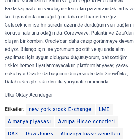
önünde kocaman bir kamu ve göreceğiz ki Fed duracak.
Fazla kapasitenin varoluş nedeni olan para arzındaki artış ve
kredi yaratımlarının ağırlığını daha net hissedeceğiz.
Gelecek için ise bir süredir üzerinde durduğum veri bağlamı
konusu hala ana odağımda. Coreweave, Palantir ve Zeta’dan
oluşan bir kombin, Oracle’dan daha cazip görünmeye devam
ediyor. Bilanço için ise yorumum pozitif ve şu anda alım
yapılması için uygun olduğunu düşünüyorum, bahsettiğim
riskler hemen fiyatlanmayacaktır, platformlar yavaş yavaş
sökülüyor Oracle da bugünün dünyasında dahi Snowflake,
Databricks gibi rakipleri ile yarışmak durumunda.
Utku Oktay Acundeğer
Etiketler:
new york stock Exchange
LME
Almanya piyasası
Avrupa Hisse senetleri
DAX
Dow Jones
Almanya hisse senetleri