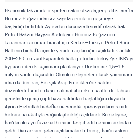
Ekonomik takvimde nispeten sakin olsa da, jeopolitik tarafta
Hürmüz Boğazı’ndan az sayıda gemilerin geçmeye
başladığı belirtildi. Ayrıca bu duruma alternatif olarak Irak
Petrol Bakanı Hayyan Abdulgani, Hürmüz Boğazı’nın
kapanması sonrası ihracat için Kerkük–Türkiye Petrol Boru
Hattı’nın bir hafta içinde yeniden açılacağını açıkladı. Günlük
200–250 bin varil kapasiteli hatla petrolün Türkiye’ye IKBY’yi
bypass ederek taşınması planlanıyor. Üretim ise 1,5–1,6
milyon varile düşürüldü. Olumlu gelişmeler olarak yansıması
olsa da dün İran, Birleşik Arap Emirlikleri’ne saldırı
düzenledi. İsrail ordusu, salı sabahı erken saatlerde Tahran
genelinde geniş çaplı hava saldırıları başlattığını duyurdu.
Ayrıca Hizbullah hedeflerine yönelik operasyonların sınırlı
bir kara harekâtıyla yoğunlaştırıldığı açıklandı. Bu gelişme,
İran’dan iki ayrı füze saldırısının tespit edilmesinin ardından
geldi. Dün aksam gelen açıklamalarda Trump, İran’ın askeri