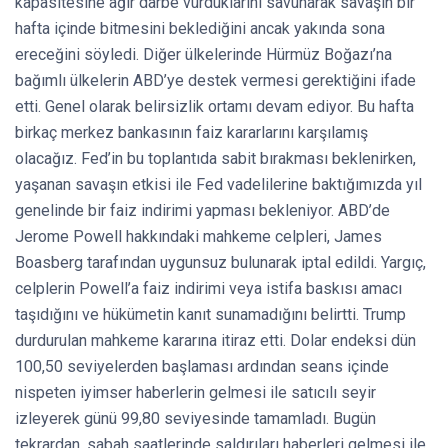
kapasitesine ağır darbe vurduklarını savunarak savaşın bir
hafta içinde bitmesini beklediğini ancak yakında sona
ereceğini söyledi. Diğer ülkelerinde Hürmüz Boğazı’na
bağımlı ülkelerin ABD’ye destek vermesi gerektiğini ifade
etti. Genel olarak belirsizlik ortamı devam ediyor. Bu hafta
birkaç merkez bankasının faiz kararlarını karşılamış
olacağız. Fed’in bu toplantıda sabit bırakması beklenirken,
yaşanan savaşın etkisi ile Fed vadelilerine baktığımızda yıl
genelinde bir faiz indirimi yapması bekleniyor. ABD’de
Jerome Powell hakkındaki mahkeme celpleri, James
Boasberg tarafından uygunsuz bulunarak iptal edildi. Yargıç,
celplerin Powell’a faiz indirimi veya istifa baskısı amacı
taşıdığını ve hükümetin kanıt sunamadığını belirtti. Trump
durdurulan mahkeme kararına itiraz etti. Dolar endeksi dün
100,50 seviyelerden başlaması ardından seans içinde
nispeten iyimser haberlerin gelmesi ile satıcılı seyir
izleyerek günü 99,80 seviyesinde tamamladı. Bugün
tekrardan, sabah saatlerinde saldırıları haberleri gelmesi ile