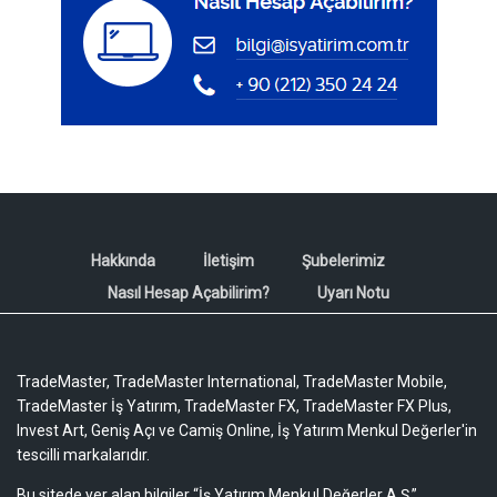
Hakkında
İletişim
Şubelerimiz
Nasıl Hesap Açabilirim?
Uyarı Notu
TradeMaster, TradeMaster International, TradeMaster Mobile,
TradeMaster İş Yatırım, TradeMaster FX, TradeMaster FX Plus,
Invest Art, Geniş Açı ve Camiş Online, İş Yatırım Menkul Değerler'in
tescilli markalarıdır.
Bu sitede yer alan bilgiler “İş Yatırım Menkul Değerler A.Ş.”