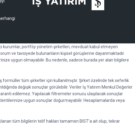
iyi
 herhangi
racı kurumlar, portföy yönetim şirketleri, mevduat kabul etmeyen
orum ve tavsiyede bulunanların kişisel görüşlerine dayanmaktadır.
erinize uygun olmayabilir. Bu nedenle, sadece burada yer alan bilgilere
rmüller tüm şirketler için kullanılmıştır. Şirket özelinde tek seferlik
rıldığında değişik sonuçlar görülebilir. Veriler İş Yatırım Menkul Değerler
garanti edilemez. Yapılacak filtremeler sonucu ulaşılacak sonuçlar
beklentilerinize uygun sonuçlar doğurmayabilir. Hesaplamalarda veya
anan tüm bilgilerin telif hakları tamamen BIST’a ait olup, tekrar