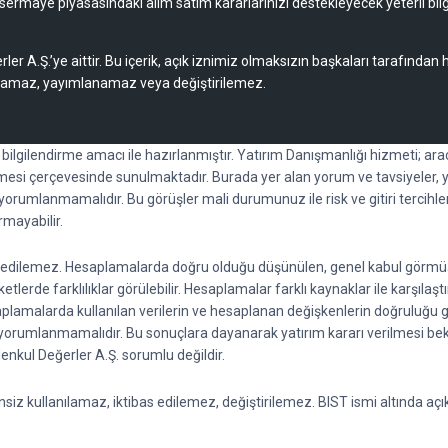
sermaye piyasasındaki alım satım kararlarınızı destekleyecek yeterli bilg
rler A.Ş.’ye aittir. Bu içerik, açık iznimiz olmaksızın başkaları tarafından
lamaz, yayımlanamaz veya değiştirilemez.
l bilgilendirme amacı ile hazırlanmıştır. Yatırım Danışmanlığı hizmeti; a
esi çerçevesinde sunulmaktadır. Burada yer alan yorum ve tavsiyeler, y
k yorumlanmamalıdır. Bu görüşler mali durumunuz ile risk ve gitiri tercihl
rmayabilir.
ti edilemez. Hesaplamalarda doğru olduğu düşünülen, genel kabul görmüş fo
lerde farklılıklar görülebilir. Hesaplamalar farklı kaynaklar ile karşılaştı
saplamalarda kullanılan verilerin ve hesaplanan değişkenlerin doğruluğu 
rak yorumlanmamalıdır. Bu sonuçlara dayanarak yatırım kararı verilmesi 
 Menkul Değerler A.Ş. sorumlu değildir.
z kullanılamaz, iktibas edilemez, değiştirilemez. BIST ismi altında açıkl