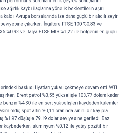
şkin performans sorunlarının ilk çeyrek sonuçlarını
ise ağırlık kaybı ilaçlarına yönelik beklentilerin aşırı
 kaldı. Avrupa borsalarında ise daha güçlü bir alıcılı seyir
 seviyesine çıkarken, İngiltere FTSE 100 %0,83 ve
5 %0,93 ve İtalya FTSE MIB %1,22 ile bölgenin en güçlü
üzerindeki baskısı fiyatları yukarı çekmeye devam etti. WTI
aşırken, Brent petrol %3,55 yükselişle 103,77 dolara kadar
 ve benzin %4,30 ile en sert yükselişleri kaydeden kalemler
kim oldu; spot altın %0,11 oranında sınırlı bir kayıpla
ş %1,97 düşüşle 79,19 dolar seviyesine geriledi. Baz
er kaybederken, alüminyum %0,12 ile yatay pozitif bir