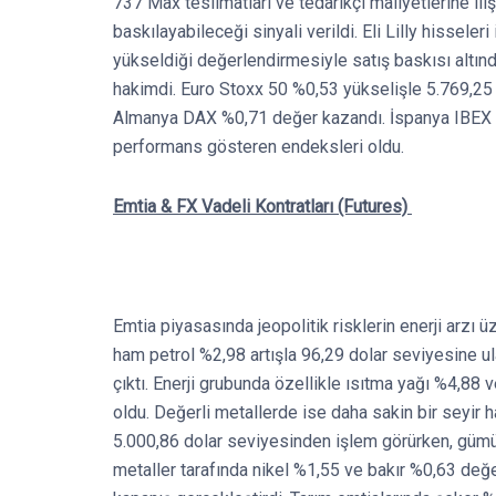
737 Max teslimatları ve tedarikçi maliyetlerine ili
baskılayabileceği sinyali verildi. Eli Lilly hisseleri 
yükseldiği değerlendirmesiyle satış baskısı altında
hakimdi. Euro Stoxx 50 %0,53 yükselişle 5.769,25
Almanya DAX %0,71 değer kazandı. İspanya IBEX 3
performans gösteren endeksleri oldu.
Emtia & FX Vadeli Kontratları (Futures)
Emtia piyasasında jeopolitik risklerin enerji arzı 
ham petrol %2,98 artışla 96,29 dolar seviyesine ul
çıktı. Enerji grubunda özellikle ısıtma yağı %4,88
oldu. Değerli metallerde ise daha sakin bir seyir ha
5.000,86 dolar seviyesinden işlem görürken, gümü
metaller tarafında nikel %1,55 ve bakır %0,63 değ