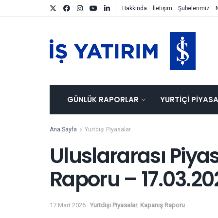
Hakkında
İletişim
Şubelerimiz
GÜNLÜK RAPORLAR
YURTIÇI PIYAS
Ana Sayfa
Yurtdışı Piyasalar
Uluslararası Piya
Raporu – 17.03.20
17 Mart 2026
Yurtdışı Piyasalar
,
Kapanış Raporu