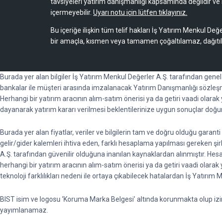
tavsiyeleri yatırım danışmanlığı kapsamında değildir ve 
içermeyebilir.
Uyarı notu için lütfen tıklayınız.
Bu içeriğe ilişkin tüm telif hakları İş Yatırım Menkul Değe
bir amaçla, kısmen veya tamamen çoğaltılamaz, dağıtı
Burada yer alan bilgiler İş Yatırım Menkul Değerler A.Ş. tarafından gene
bankalar ile müşteri arasında imzalanacak Yatırım Danışmanlığı sözleşm
Herhangi bir yatırım aracının alım-satım önerisi ya da getiri vaadi olara
dayanarak yatırım kararı verilmesi beklentilerinize uygun sonuçlar doğu
Burada yer alan fiyatlar, veriler ve bilgilerin tam ve doğru olduğu garan
gelir/gider kalemleri ihtiva eden, farklı hesaplama yapılması gereken şirket
A.Ş. tarafından güvenilir olduğuna inanılan kaynaklardan alınmıştır. He
herhangi bir yatırım aracının alım-satım önerisi ya da getiri vaadi ola
teknoloji farklılıkları nedeni ile ortaya çıkabilecek hatalardan İş Yatırım
BIST isim ve logosu ‘Koruma Marka Belgesi’ altında korunmakta olup izinsi
yayımlanamaz.