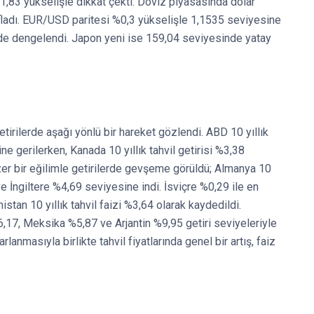
1,83 yükselişle dikkat çekti. Döviz piyasasında dolar
fladı. EUR/USD paritesi %0,3 yükselişle 1,1535 seviyesine
de dengelendi. Japon yeni ise 159,04 seviyesinde yatay
etirilerde aşağı yönlü bir hareket gözlendi. ABD 10 yıllık
ne gerilerken, Kanada 10 yıllık tahvil getirisi %3,38
er bir eğilimle getirilerde gevşeme görüldü; Almanya 10
ve İngiltere %4,69 seviyesine indi. İsviçre %0,29 ile en
stan 10 yıllık tahvil faizi %3,64 olarak kaydedildi.
6,17, Meksika %5,87 ve Arjantin %9,95 getiri seviyeleriyle
lanmasıyla birlikte tahvil fiyatlarında genel bir artış, faiz