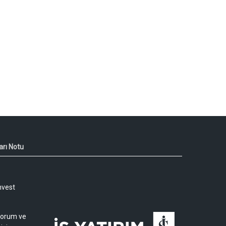
arı Notu
nvest
 yorum ve