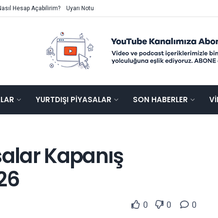
Nasıl Hesap Açabilirim?
Uyarı Notu
ALAR
YURTDIŞI PIYASALAR
SON HABERLER
V
salar Kapanış
26
0
0
0