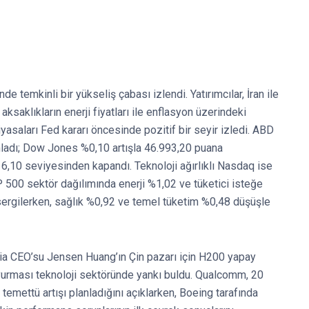
e temkinli bir yükseliş çabası izlendi. Yatırımcılar, İran ile
aklıkların enerji fiyatları ile enflasyon üzerindeki
iyasaları Fed kararı öncesinde pozitif bir seyir izledi. ABD
mladı; Dow Jones %0,10 artışla 46.993,20 puana
,10 seviyesinden kapandı. Teknoloji ağırlıklı Nasdaq ise
 500 sektör dağılımında enerji %1,02 ve tüketici isteğe
sergilerken, sağlık %0,92 ve temel tüketim %0,48 düşüşle
dia CEO’su Jensen Huang’ın Çin pazarı için H200 yapay
duyurması teknoloji sektöründe yankı buldu. Qualcomm, 20
 temettü artışı planladığını açıklarken, Boeing tarafında