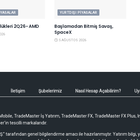
IYASALAR
YURTDIŞI PIYASALAR
lükleri 2Q26- AMD
Başlamadan Bitmiş Savaş,
SpaceX
026
5 AĞUSTOS 2026
İletişim
Şubelerimiz
Nasıl Hesap Açabilirim?
Uy
obile, TradeMaster İş Yatırım, TradeMaster FX, TradeMaster FX Plus, I
'in tescilli markalarıdır.
Ş.” tarafından genel bilgilendirme amacı ile hazırlanmıştır. Yatırım bilgi,