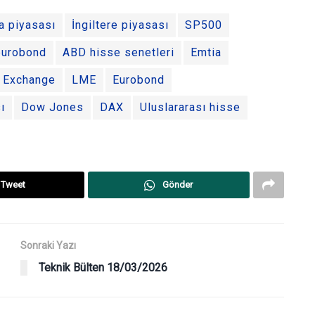
a piyasası
İngiltere piyasası
SP500
eurobond
ABD hisse senetleri
Emtia
k Exchange
LME
Eurobond
ı
Dow Jones
DAX
Uluslararası hisse
Tweet
Gönder
Sonraki Yazı
Teknik Bülten 18/03/2026