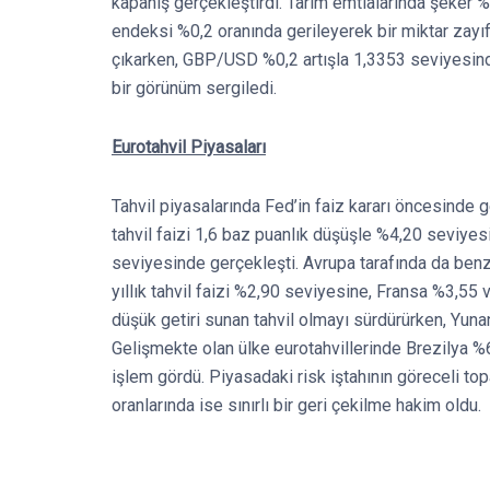
kapanış gerçekleştirdi. Tarım emtialarında şeker %
endeksi %0,2 oranında gerileyerek bir miktar zayı
çıkarken, GBP/USD %0,2 artışla 1,3353 seviyesin
bir görünüm sergiledi.
Eurotahvil Piyasaları
Tahvil piyasalarında Fed’in faiz kararı öncesinde g
tahvil faizi 1,6 baz puanlık düşüşle %4,20 seviyesi
seviyesinde gerçekleşti. Avrupa tarafında da benz
yıllık tahvil faizi %2,90 seviyesine, Fransa %3,55 
düşük getiri sunan tahvil olmayı sürdürürken, Yunani
Gelişmekte olan ülke eurotahvillerinde Brezilya %
işlem gördü. Piyasadaki risk iştahının göreceli topar
oranlarında ise sınırlı bir geri çekilme hakim oldu.