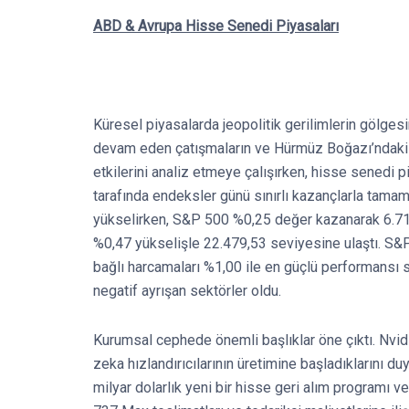
ABD & Avrupa Hisse Senedi Piyasaları
Küresel piyasalarda jeopolitik gerilimlerin gölgesind
devam eden çatışmaların ve Hürmüz Boğazı’ndaki aks
etkilerini analiz etmeye çalışırken, hisse senedi p
tarafında endeksler günü sınırlı kazançlarla tama
yükselirken, S&P 500 %0,25 değer kazanarak 6.716
%0,47 yükselişle 22.479,53 seviyesine ulaştı. S&P
bağlı harcamaları %1,00 ile en güçlü performansı 
negatif ayrışan sektörler oldu.
Kurumsal cephede önemli başlıklar öne çıktı. Nvi
zeka hızlandırıcılarının üretimine başladıklarını 
milyar dolarlık yeni bir hisse geri alım programı ve