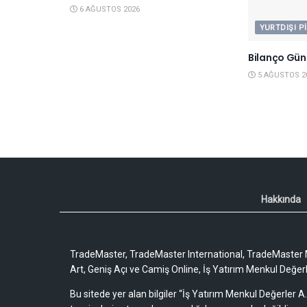
6 AĞUSTOS 2026
YURTDIŞI P
Bilanço Gün
5 AĞUSTOS 2
Hakkında
TradeMaster, TradeMaster International, TradeMaster M
Art, Geniş Açı ve Camiş Online, İş Yatırım Menkul Değerler
Bu sitede yer alan bilgiler “İş Yatırım Menkul Değerler A.