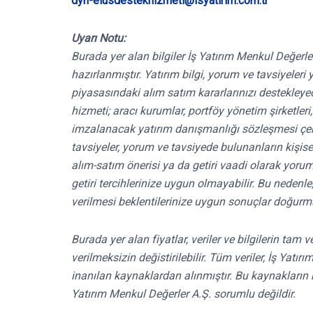
dyh-elusdestekhizmeti@isyatirim.com.tr
Uyarı Notu:
Burada yer alan bilgiler İş Yatırım Menkul Değerle
hazırlanmıştır. Yatırım bilgi, yorum ve tavsiyele
piyasasındaki alım satım kararlarınızı destekleyece
hizmeti; aracı kurumlar, portföy yönetim şirketle
imzalanacak yatırım danışmanlığı sözleşmesi çe
tavsiyeler, yorum ve tavsiyede bulunanların kişis
alım-satım önerisi ya da getiri vaadi olarak yoru
getiri tercihlerinize uygun olmayabilir. Bu nedenl
verilmesi beklentilerinize uygun sonuçlar doğurma
Burada yer alan fiyatlar, veriler ve bilgilerin tam
verilmeksizin değistirilebilir. Tüm veriler, İş Yat
inanılan kaynaklardan alınmıştır. Bu kaynakların 
Yatırım Menkul Değerler A.Ş. sorumlu değildir.