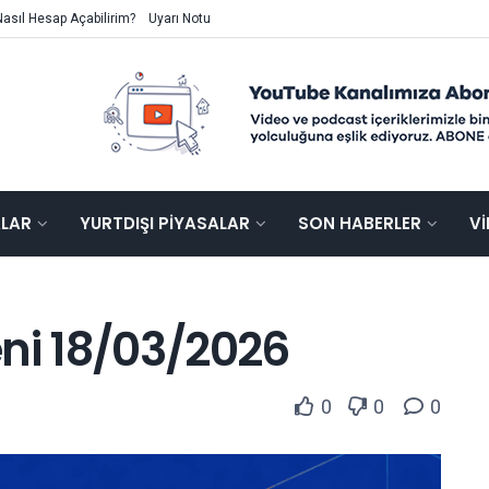
Nasıl Hesap Açabilirim?
Uyarı Notu
ALAR
YURTDIŞI PIYASALAR
SON HABERLER
V
eni 18/03/2026
0
0
0