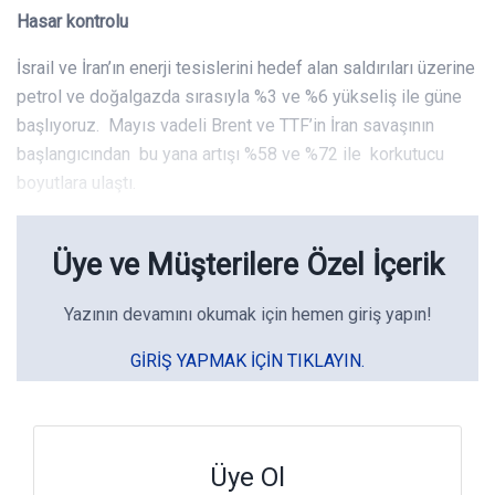
Hasar kontrolu
İsrail ve İran’ın enerji tesislerini hedef alan saldırıları üzerine
petrol ve doğalgazda sırasıyla %3 ve %6 yükseliş ile güne
başlıyoruz. Mayıs vadeli Brent ve TTF’in İran savaşının
başlangıcından bu yana artışı %58 ve %72 ile korkutucu
boyutlara ulaştı.
Üye ve Müşterilere Özel İçerik
Yazının devamını okumak için hemen giriş yapın!
GIRIŞ YAPMAK IÇIN TIKLAYIN.
Üye Ol