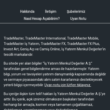
Hakkında
İletişim
Şubelerimiz
Nasıl Hesap Açabilirim?
Uyarı Notu
TradeMaster, TradeMaster International, TradeMaster Mobile,
TradeMaster İş Yatırım, TradeMaster FX, TradeMaster FX Plus,
Invest Art, Geniş Açı ve Camiş Online, İş Yatırım Menkul Değerler'in
tescilli markalarıdır.
Bu sitede yer alan bilgiler “İş Yatırım Menkul Değerler A.Ş.”
tarafından genel bilgilendirme amacı ile hazırlanmıştır. Yatırım
bilgi, yorum ve tavsiyeleri yatırım danışmanlığı kapsamında değildir
ve sermaye piyasasındaki alım satım kararlarınızı destekleyecek
yeterli bilgiyi içermeyebilir.
Uyarı notu için lütfen tıklayınız.
Bu içeriğe ilişkin tüm telif hakları İş Yatırım Menkul Değerler A.Ş.’ye
aittir. Bu içerik, açık iznimiz olmaksızın başkaları tarafından
herhangi bir amaçla, kısmen veya tamamen çoğaltılamaz,
dağıtılamaz, yayımlanamaz veya değiştirilemez.