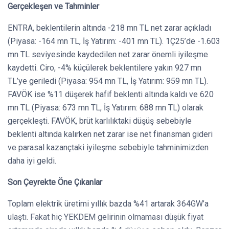
Gerçekleşen ve Tahminler
ENTRA, beklentilerin altında -218 mn TL net zarar açıkladı
(Piyasa: -164 mn TL, İş Yatırım: -401 mn TL). 1Ç25’de -1.603
mn TL seviyesinde kaydedilen net zarar önemli iyileşme
kaydetti. Ciro, -4% küçülerek beklentilere yakın 927 mn
TL’ye geriledi (Piyasa: 954 mn TL, İş Yatırım: 959 mn TL).
FAVÖK ise %11 düşerek hafif beklenti altında kaldı ve 620
mn TL (Piyasa: 673 mn TL, İş Yatırım: 688 mn TL) olarak
gerçekleşti. FAVÖK, brüt karlılıktaki düşüş sebebiyle
beklenti altında kalırken net zarar ise net finansman gideri
ve parasal kazançtaki iyileşme sebebiyle tahminimizden
daha iyi geldi.
Son Çeyrekte Öne Çıkanlar
Toplam elektrik üretimi yıllık bazda %41 artarak 364GW’a
ulaştı. Fakat hiç YEKDEM gelirinin olmaması düşük fiyat