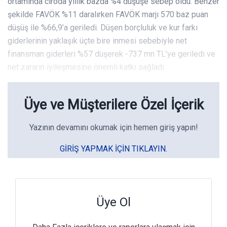
ortamında ciroda yıllık bazda %4 düşüşe sebep oldu. Benzer
şekilde FAVÖK %11 daralırken FAVÖK marjı 570 baz puan
düşüş ile %66,9’a geriledi. Düşen borçluluk ve kur farkı
giderlerinin yaklaşık üçte bire inmesi sebebiyle net
finansman giderleri %57 düşerek -737 mn TL’ye geriledi ve
net zararın iyileşmesine önemli katkı sağladı.
Üye ve Müşterilere Özel İçerik
Yazının devamını okumak için hemen giriş yapın!
GIRIŞ YAPMAK IÇIN TIKLAYIN.
Üye Ol