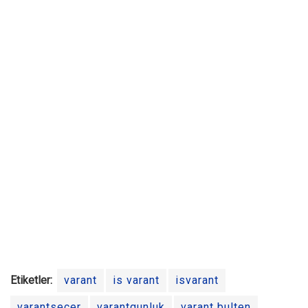
Etiketler:
varant
is varant
isvarant
varantsecer
varantgunluk
varant bulten