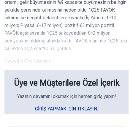
ortamı, gelir büyümesinin %9 kapasite büyümesinin belirgin
şekilde gerisinde kalmasına neden oldu. 1Ç26 FAVÖK
rakamı ise negatif beklentilere kıyasla (İş Yatırım: €-10
milyon; Piyasa: €-17 milyon), pozitif €3 milyon pozitif
FAVÖK açıklansa da 1Ç25’te kaydedilen €42 milyon
seviyesinin oldukça altında kaldı. FAVÖK marjı ise 1Ç25’teki
%6.8’den 1Ç26’da %0.5’e geriledi.
Çeyreğin Öne Çıkanları
Üye ve Müşterilere Özel İçerik
Yazının devamını okumak için hemen giriş yapın!
GIRIŞ YAPMAK IÇIN TIKLAYIN.