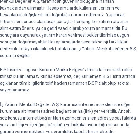
Menkul Değerler A.Ş. tarafından güvenilir olduğuna inanılan
kaynaklardan alınmıştır. Hesaplamalarda kullanılan verilerin ve
hesaplanan değişkenlerin doğruluğu garanti edilemez. Yapılacak
filtremeler sonucu ulaşılacak sonuçlar herhangi bir yatırım aracının
alım-satım önerisi ya da getiri vaadi olarak yorumlanmamalıdır. Bu
sonuçlara dayanarak yatırım kararı verilmesi beklentilerinize uygun
sonuçlar doğurmayabilir. Hesaplamalarda veya teknoloji farklılıkları
nedeni ile ortaya çıkabilecek hatalardan İş Yatırım Menkul Değerler A.Ş.
sorumlu değildir.
BIST isim ve logosu ‘Koruma Marka Belgesi’ altında korunmakta olup
izinsiz kullanılamaz, iktibas edilemez, değiştirilemez. BIST ismi altında
açıklanan tüm bilgilerin telif hakları tamamen BIST’a ait olup, tekrar
yayımlanamaz.
İş Yatırım Menkul Değerler A.Ş, kurumsal internet adreslerinde diğer
kurumlara ait internet adresi bağlantılarına (link) yer verebilir. Ancak,
söz konusu internet bağlantıları üzerinden erişilen adres ve sayfalarda
yer alan bilgi ve içeriğin doğruluğu ve hukuka uygunluğu hususunda
garanti vermemektedir ve sorumluluk kabul etmemektedir.