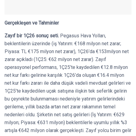
Gerçekleşen ve Tahminler
Zayıf bir 1Ç26 sonuç seti.
Pegasus Hava Yolları,
beklentilerin üzerinde (iş Yatırım: €168 milyon net zarar;
Piyasa: TL €175 milyon net zarar), 1Ç26’da €153milyon net
zarar açıkladı (1Ç25: €62 milyon net zarar). Zayıf
operasyonel performans, 1Ç25’te kaydedilen €12.8 milyon
net kur farkı gelirine karşılık 1Ç26’da oluşan €16.4 milyon
net kur farkı zararı ile daha düşük vadeli mevduat gelirleri ve
1Ç25’te kaydedilen uçak satışına ilişkin tek seferlik gelirin
bu çeyrekte bulunmaması nedeniyle yatırım gelirlerindeki
gerileme, yıllık bazda artan net zarar rakamının temel
nedenleri oldu. Şirketin net satış gelirleri (İş Yatırım: €629
milyon; Piyasa: €631 milyon) beklentilerle uyumlu yıllık %3
artışla €642 milyon olarak gerçekleşti. Zayıf yolcu birim gelir