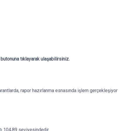
utonuna tıklayarak ulaşabilirsiniz.
arantlarda, rapor hazırlanma esnasında işlem gerçekleşiyor
tı 104,89 seviyesindedir.