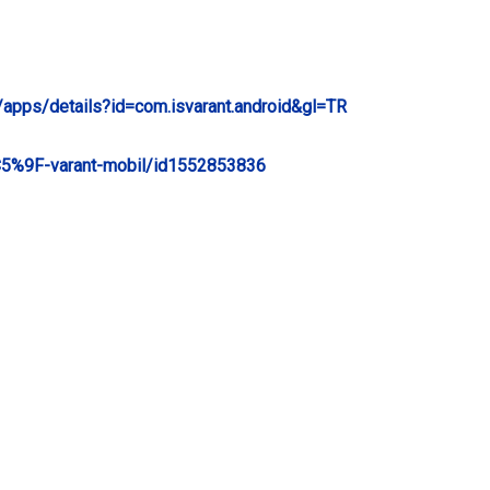
e/apps/details?id=com.isvarant.android&gl=TR
%C5%9F-varant-mobil/id1552853836