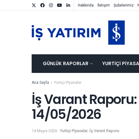
Hakkında
İletişim
Şubelerimiz
GÜNLÜK RAPORLAR
YURTIÇI PIYAS
Ana Sayfa
Yurtiçi Piyasalar
İş Varant Raporu:
14/05/2026
14 Mayıs 2026
Yurtiçi Piyasalar
,
İş Varant Raporu