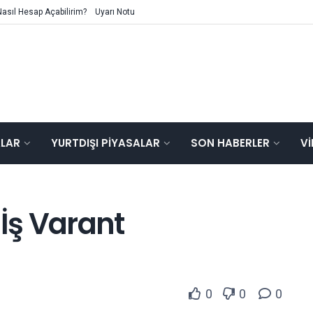
Nasıl Hesap Açabilirim?
Uyarı Notu
ALAR
YURTDIŞI PIYASALAR
SON HABERLER
V
 İş Varant
0
0
0