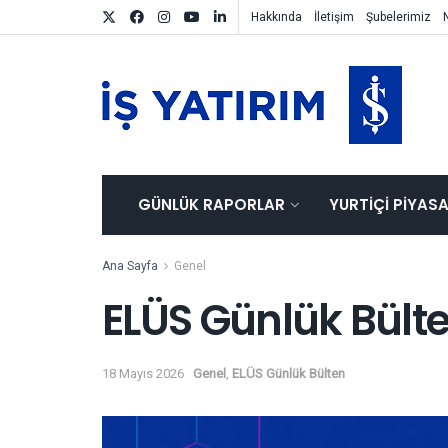
Hakkında
İletişim
Şubelerimiz
GÜNLÜK RAPORLAR
YURTIÇI PIYAS
Ana Sayfa
Genel
ELÜS Günlük Bült
18 Mayıs 2026
Genel
,
ELÜS Günlük Bülten