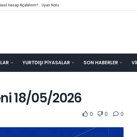
Nasıl Hesap Açabilirim?
Uyarı Notu
ALAR
YURTDIŞI PIYASALAR
SON HABERLER
V
eni 18/05/2026
0
0
0