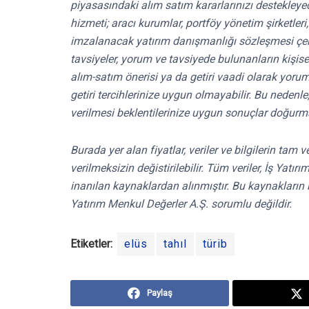
piyasasındaki alım satım kararlarınızı destekleyece
hizmeti; aracı kurumlar, portföy yönetim şirketle
imzalanacak yatırım danışmanlığı sözleşmesi çe
tavsiyeler, yorum ve tavsiyede bulunanların kişis
alım-satım önerisi ya da getiri vaadi olarak yoru
getiri tercihlerinize uygun olmayabilir. Bu nedenl
verilmesi beklentilerinize uygun sonuçlar doğurma
Burada yer alan fiyatlar, veriler ve bilgilerin tam
verilmeksizin değistirilebilir. Tüm veriler, İş Yat
inanılan kaynaklardan alınmıştır. Bu kaynakların 
Yatırım Menkul Değerler A.Ş. sorumlu değildir.
Etiketler:
elüs
tahıl
türib
Paylaş