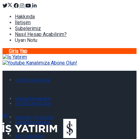
Hakkında
İletişim
Şubelerimiz
Nasıl Hesap Açabilirim?
Uyarı Notu
Giriş Yap
Günlük Raporlar
Yurtiçi Piyasalar
Günlük Raporlar
Yurtdışı Piyasalar
Yurtiçi Piyasalar
Son Haberler