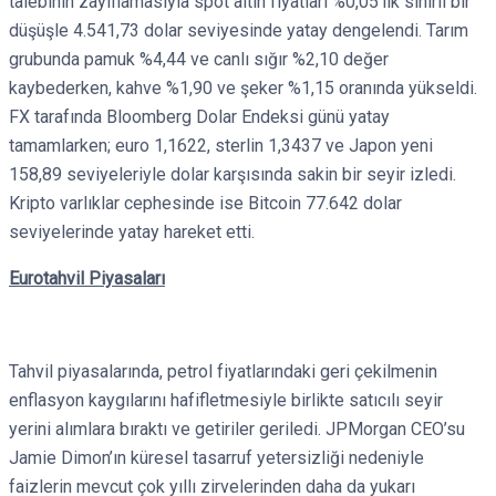
talebinin zayıflamasıyla spot altın fiyatları %0,05’lik sınırlı bir
düşüşle 4.541,73 dolar seviyesinde yatay dengelendi. Tarım
grubunda pamuk %4,44 ve canlı sığır %2,10 değer
kaybederken, kahve %1,90 ve şeker %1,15 oranında yükseldi.
FX tarafında Bloomberg Dolar Endeksi günü yatay
tamamlarken; euro 1,1622, sterlin 1,3437 ve Japon yeni
158,89 seviyeleriyle dolar karşısında sakin bir seyir izledi.
Kripto varlıklar cephesinde ise Bitcoin 77.642 dolar
seviyelerinde yatay hareket etti.
Eurotahvil Piyasaları
Tahvil piyasalarında, petrol fiyatlarındaki geri çekilmenin
enflasyon kaygılarını hafifletmesiyle birlikte satıcılı seyir
yerini alımlara bıraktı ve getiriler geriledi. JPMorgan CEO’su
Jamie Dimon’ın küresel tasarruf yetersizliği nedeniyle
faizlerin mevcut çok yıllı zirvelerinden daha da yukarı