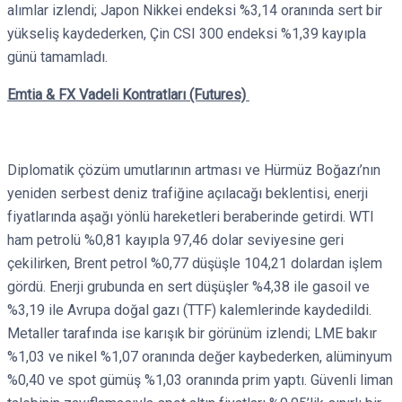
alımlar izlendi; Japon Nikkei endeksi %3,14 oranında sert bir
yükseliş kaydederken, Çin CSI 300 endeksi %1,39 kayıpla
günü tamamladı.
Emtia & FX Vadeli Kontratları (Futures)
Diplomatik çözüm umutlarının artması ve Hürmüz Boğazı’nın
yeniden serbest deniz trafiğine açılacağı beklentisi, enerji
fiyatlarında aşağı yönlü hareketleri beraberinde getirdi. WTI
ham petrolü %0,81 kayıpla 97,46 dolar seviyesine geri
çekilirken, Brent petrol %0,77 düşüşle 104,21 dolardan işlem
gördü. Enerji grubunda en sert düşüşler %4,38 ile gasoil ve
%3,19 ile Avrupa doğal gazı (TTF) kalemlerinde kaydedildi.
Metaller tarafında ise karışık bir görünüm izlendi; LME bakır
%1,03 ve nikel %1,07 oranında değer kaybederken, alüminyum
%0,40 ve spot gümüş %1,03 oranında prim yaptı. Güvenli liman