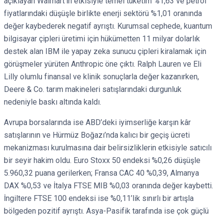
açıklayan Walmart’ın etkisiyle temel tüketim %1,63 ve petrol
fiyatlarındaki düşüşle birlikte enerji sektörü %1,01 oranında
değer kaybederek negatif ayrıştı. Kurumsal cephede, kuantum
bilgisayar çipleri üretimi için hükümetten 11 milyar dolarlık
destek alan IBM ile yapay zeka sunucu çipleri kiralamak için
görüşmeler yürüten Anthropic öne çıktı. Ralph Lauren ve Eli
Lilly olumlu finansal ve klinik sonuçlarla değer kazanırken,
Deere & Co. tarım makineleri satışlarındaki durgunluk
nedeniyle baskı altında kaldı.
Avrupa borsalarında ise ABD’deki iyimserliğe karşın kâr
satışlarının ve Hürmüz Boğazı’nda kalıcı bir geçiş ücreti
mekanizması kurulmasına dair belirsizliklerin etkisiyle satıcılı
bir seyir hakim oldu. Euro Stoxx 50 endeksi %0,26 düşüşle
5.960,32 puana gerilerken; Fransa CAC 40 %0,39, Almanya
DAX %0,53 ve İtalya FTSE MIB %0,03 oranında değer kaybetti.
İngiltere FTSE 100 endeksi ise %0,11’lik sınırlı bir artışla
bölgeden pozitif ayrıştı. Asya-Pasifik tarafında ise çok güçlü