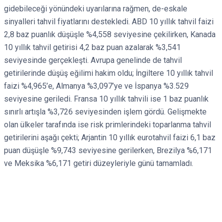
gidebileceği yönündeki uyarılarına rağmen, de-eskale
sinyalleri tahvil fiyatlarını destekledi. ABD 10 yıllık tahvil faizi
2,8 baz puanlık düşüşle %4,558 seviyesine çekilirken, Kanada
10 yıllık tahvil getirisi 4,2 baz puan azalarak %3,541
seviyesinde gerçekleşti. Avrupa genelinde de tahvil
getirilerinde düşüş eğilimi hakim oldu; İngiltere 10 yıllık tahvil
faizi %4,965’e, Almanya %3,097’ye ve İspanya %3.529
seviyesine geriledi. Fransa 10 yıllık tahvili ise 1 baz puanlık
sınırlı artışla %3,726 seviyesinden işlem gördü. Gelişmekte
olan ülkeler tarafında ise risk primlerindeki toparlanma tahvil
getirilerini aşağı çekti; Arjantin 10 yıllık eurotahvil faizi 6,1 baz
puan düşüşle %9,743 seviyesine gerilerken, Brezilya %6,171
ve Meksika %6,171 getiri düzeyleriyle günü tamamladı.