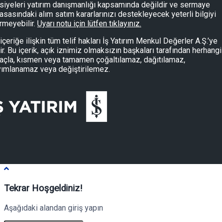
siyeleri yatırım danışmanlığı kapsamında değildir ve sermaye
asasındaki alım satım kararlarınızı destekleyecek yeterli bilgiyi
rmeyebilir.
Uyarı notu için lütfen tıklayınız.
içeriğe ilişkin tüm telif hakları İş Yatırım Menkul Değerler A.Ş.’ye
tir. Bu içerik, açık iznimiz olmaksızın başkaları tarafından herhangi
çla, kısmen veya tamamen çoğaltılamaz, dağıtılamaz,
yımlanamaz veya değiştirilemez.
Tekrar Hoşgeldiniz!
Aşağıdaki alandan giriş yapın