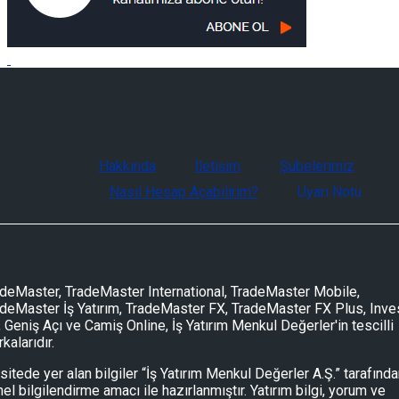
Hakkında
İletişim
Şubelerimiz
Nasıl Hesap Açabilirim?
Uyarı Notu
deMaster, TradeMaster International, TradeMaster Mobile,
deMaster İş Yatırım, TradeMaster FX, TradeMaster FX Plus, Inve
, Geniş Açı ve Camiş Online, İş Yatırım Menkul Değerler'in tescilli
kalarıdır.
sitede yer alan bilgiler “İş Yatırım Menkul Değerler A.Ş.” tarafınd
el bilgilendirme amacı ile hazırlanmıştır. Yatırım bilgi, yorum ve