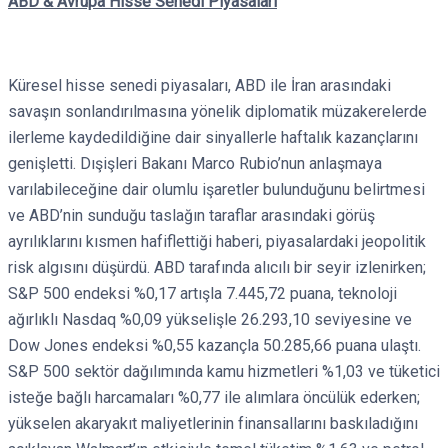
ABD & Avrupa Hisse Senedi Piyasaları
Küresel hisse senedi piyasaları, ABD ile İran arasındaki
savaşın sonlandırılmasına yönelik diplomatik müzakerelerde
ilerleme kaydedildiğine dair sinyallerle haftalık kazançlarını
genişletti. Dışişleri Bakanı Marco Rubio’nun anlaşmaya
varılabileceğine dair olumlu işaretler bulunduğunu belirtmesi
ve ABD’nin sunduğu taslağın taraflar arasındaki görüş
ayrılıklarını kısmen hafiflettiği haberi, piyasalardaki jeopolitik
risk algısını düşürdü. ABD tarafında alıcılı bir seyir izlenirken;
S&P 500 endeksi %0,17 artışla 7.445,72 puana, teknoloji
ağırlıklı Nasdaq %0,09 yükselişle 26.293,10 seviyesine ve
Dow Jones endeksi %0,55 kazançla 50.285,66 puana ulaştı.
S&P 500 sektör dağılımında kamu hizmetleri %1,03 ve tüketici
isteğe bağlı harcamaları %0,77 ile alımlara öncülük ederken;
yükselen akaryakıt maliyetlerinin finansallarını baskıladığını