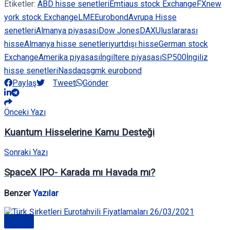
Etiketler:
ABD hisse senetleri
Emtia
us stock Exchange
FX
new
york stock Exchange
LME
Eurobond
Avrupa Hisse
senetleri
Almanya piyasası
Dow Jones
DAX
Uluslararası
hisse
Almanya hisse senetleri
yurtdışı hisse
German stock
Exchange
Amerika piyasası
İngiltere piyasası
SP500
İngiliz
hisse senetleri
Nasdaq
sgmk eurobond
Paylaş
Tweet
Gönder
Önceki Yazı
Kuantum Hisselerine Kamu Desteği
Sonraki Yazı
SpaceX IPO- Karada mı Havada mı?
Benzer
Yazılar
Genel