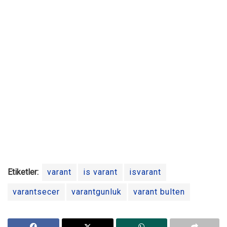
Etiketler:
varant
is varant
isvarant
varantsecer
varantgunluk
varant bulten