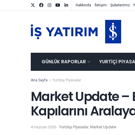
Hakkında
İletişim
Şubelerimiz
GÜNLÜK RAPORLAR
YURTIÇI PIYAS
Ana Sayfa
Yurtdışı Piyasalar
Market Update – 
Kapılarını Aralaya
4 Haziran 2026
Yurtdışı Piyasalar
,
Market Update