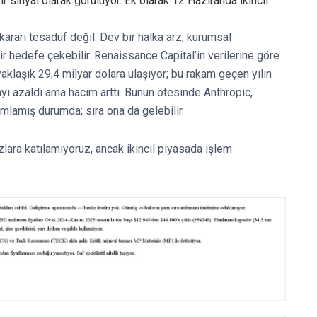
ir sinyal olarak görülüyor. Ek olarak 12 Haziranda ikincil
ararı tesadüf değil. Dev bir halka arz, kurumsal
bir hedefe çekebilir. Renaissance Capital’in verilerine göre
yaklaşık 29,4 milyar dolara ulaşıyor; bu rakam geçen yılın
yı azaldı ama hacim arttı. Bunun ötesinde Anthropic,
lamış durumda; sıra ona da gelebilir.
rzlara katılamıyoruz, ancak ikincil piyasada işlem