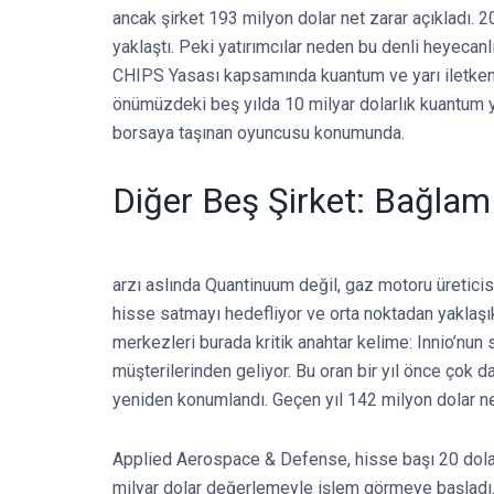
ancak şirket 193 milyon dolar net zarar açıkladı. 
yaklaştı. Peki yatırımcılar neden bu denli heyecan
CHIPS Yasası kapsamında kuantum ve yarı iletken f
önümüzdeki beş yılda 10 milyar dolarlık kuantum y
borsaya taşınan oyuncusu konumunda.
Diğer Beş Şirket: Bağlam
arzı aslında Quantinuum değil, gaz motoru üreticisi
hisse satmayı hedefliyor ve orta noktadan yaklaşı
merkezleri burada kritik anahtar kelime: Innio’nun
müşterilerinden geliyor. Bu oran bir yıl önce çok d
yeniden konumlandı. Geçen yıl 142 milyon dolar net 
Applied Aerospace & Defense, hisse başı 20 dolard
milyar dolar değerlemeyle işlem görmeye başladı.