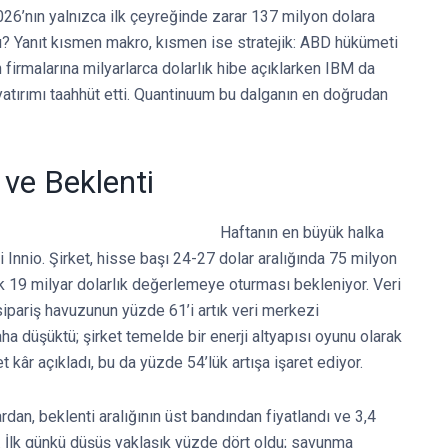
2026’nın yalnızca ilk çeyreğinde zarar 137 milyon dolara
lı? Yanıt kısmen makro, kısmen ise stratejik: ABD hükümeti
irmalarına milyarlarca dolarlık hibe açıklarken IBM da
atırımı taahhüt etti. Quantinuum bu dalganın en doğrudan
 ve Beklenti
Haftanın en büyük halka
 Innio. Şirket, hisse başı 24-27 dolar aralığında 75 milyon
k 19 milyar dolarlık değerlemeye oturması bekleniyor. Veri
 sipariş havuzunun yüzde 61’i artık veri merkezi
aha düşüktü; şirket temelde bir enerji altyapısı oyunu olarak
kâr açıkladı, bu da yüzde 54’lük artışa işaret ediyor.
an, beklenti aralığının üst bandından fiyatlandı ve 3,4
 İlk günkü düşüş yaklaşık yüzde dört oldu; savunma