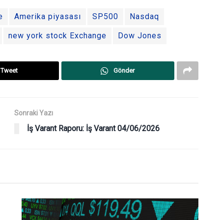
e
Amerika piyasası
SP500
Nasdaq
new york stock Exchange
Dow Jones
Tweet
Gönder
Sonraki Yazı
İş Varant Raporu: İş Varant 04/06/2026