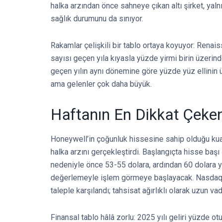
halka arzından önce sahneye çıkan altı şirket, yaln
sağlık durumunu da sınıyor.
Rakamlar çelişkili bir tablo ortaya koyuyor: Renai
sayısı geçen yıla kıyasla yüzde yirmi birin üzerind
geçen yılın aynı dönemine göre yüzde yüz ellinin üz
ama gelenler çok daha büyük.
Haftanın En Dikkat Çeke
Honeywell’in çoğunluk hissesine sahip olduğu kuan
halka arzını gerçekleştirdi. Başlangıçta hisse başı
nedeniyle önce 53-55 dolara, ardından 60 dolara yük
değerlemeyle işlem görmeye başlayacak. Nasdaq’t
taleple karşılandı; tahsisat ağırlıklı olarak uzun vad
Finansal tablo hâlâ zorlu: 2025 yılı geliri yüzde ot