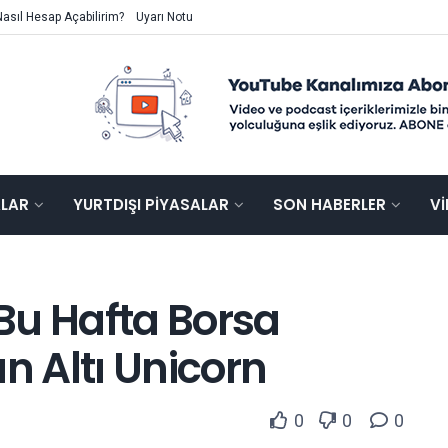
Nasıl Hesap Açabilirim?
Uyarı Notu
ALAR
YURTDIŞI PIYASALAR
SON HABERLER
V
Bu Hafta Borsa
n Altı Unicorn
0
0
0