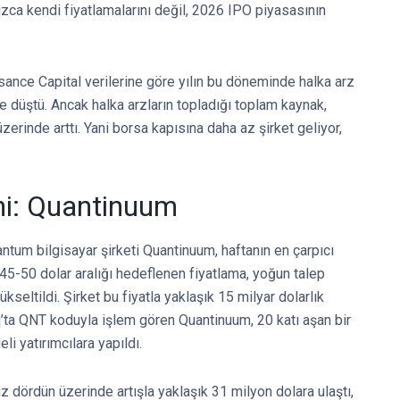
ızca kendi fiyatlamalarını değil, 2026 IPO piyasasının
ssance Capital verilerine göre yılın bu döneminde halka arz
e düştü. Ancak halka arzların topladığı toplam kaynak,
erinde arttı. Yani borsa kapısına daha az şirket geliyor,
ni: Quantinuum
tum bilgisayar şirketi Quantinuum, haftanın en çarpıcı
 45-50 dolar aralığı hedeflenen fiyatlama, yoğun talep
seltildi. Şirket bu fiyatla yaklaşık 15 milyar dolarlık
a QNT koduyla işlem gören Quantinuum, 20 katı aşan bir
eli yatırımcılara yapıldı.
uz dördün üzerinde artışla yaklaşık 31 milyon dolara ulaştı,