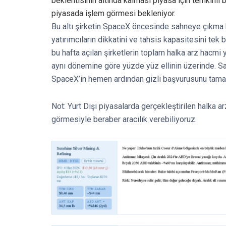
beklentisinin altında kalması piyasa için temkinli b
piyasada işlem görmesi bekleniyor.
Bu altı şirketin SpaceX öncesinde sahneye çıkma k
yatırımcıların dikkatini ve tahsis kapasitesini tek 
bu hafta açılan şirketlerin toplam halka arz hacmi 
aynı dönemine göre yüzde yüz ellinin üzerinde. Sa
SpaceX’in hemen ardından gizli başvurusunu tamam
Not: Yurt Dışı piyasalarda gerçekleştirilen halka a
görmesiyle beraber aracılık verebiliyoruz.