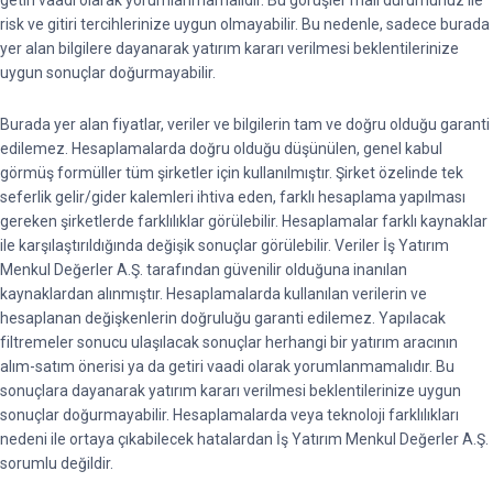
getiri vaadi olarak yorumlanmamalıdır. Bu görüşler mali durumunuz ile
risk ve gitiri tercihlerinize uygun olmayabilir. Bu nedenle, sadece burada
yer alan bilgilere dayanarak yatırım kararı verilmesi beklentilerinize
uygun sonuçlar doğurmayabilir.
Burada yer alan fiyatlar, veriler ve bilgilerin tam ve doğru olduğu garanti
edilemez. Hesaplamalarda doğru olduğu düşünülen, genel kabul
görmüş formüller tüm şirketler için kullanılmıştır. Şirket özelinde tek
seferlik gelir/gider kalemleri ihtiva eden, farklı hesaplama yapılması
gereken şirketlerde farklılıklar görülebilir. Hesaplamalar farklı kaynaklar
ile karşılaştırıldığında değişik sonuçlar görülebilir. Veriler İş Yatırım
Menkul Değerler A.Ş. tarafından güvenilir olduğuna inanılan
kaynaklardan alınmıştır. Hesaplamalarda kullanılan verilerin ve
hesaplanan değişkenlerin doğruluğu garanti edilemez. Yapılacak
filtremeler sonucu ulaşılacak sonuçlar herhangi bir yatırım aracının
alım-satım önerisi ya da getiri vaadi olarak yorumlanmamalıdır. Bu
sonuçlara dayanarak yatırım kararı verilmesi beklentilerinize uygun
sonuçlar doğurmayabilir. Hesaplamalarda veya teknoloji farklılıkları
nedeni ile ortaya çıkabilecek hatalardan İş Yatırım Menkul Değerler A.Ş.
sorumlu değildir.