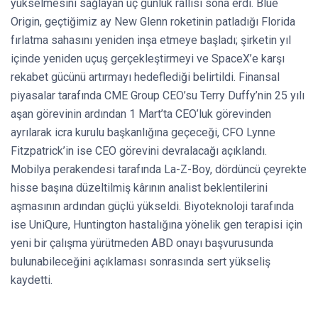
yükselmesini sağlayan üç günlük rallisi sona erdi. Blue
Origin, geçtiğimiz ay New Glenn roketinin patladığı Florida
fırlatma sahasını yeniden inşa etmeye başladı; şirketin yıl
içinde yeniden uçuş gerçekleştirmeyi ve SpaceX’e karşı
rekabet gücünü artırmayı hedeflediği belirtildi. Finansal
piyasalar tarafında CME Group CEO’su Terry Duffy’nin 25 yılı
aşan görevinin ardından 1 Mart’ta CEO’luk görevinden
ayrılarak icra kurulu başkanlığına geçeceği, CFO Lynne
Fitzpatrick’in ise CEO görevini devralacağı açıklandı.
Mobilya perakendesi tarafında La-Z-Boy, dördüncü çeyrekte
hisse başına düzeltilmiş kârının analist beklentilerini
aşmasının ardından güçlü yükseldi. Biyoteknoloji tarafında
ise UniQure, Huntington hastalığına yönelik gen terapisi için
yeni bir çalışma yürütmeden ABD onayı başvurusunda
bulunabileceğini açıklaması sonrasında sert yükseliş
kaydetti.