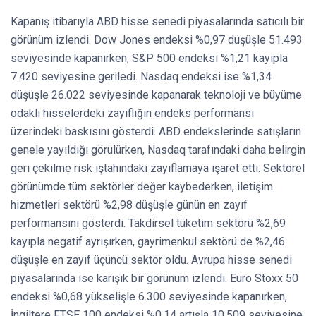
Kapanış itibarıyla ABD hisse senedi piyasalarında satıcılı bir
görünüm izlendi. Dow Jones endeksi %0,97 düşüşle 51.493
seviyesinde kapanırken, S&P 500 endeksi %1,21 kayıpla
7.420 seviyesine geriledi. Nasdaq endeksi ise %1,34
düşüşle 26.022 seviyesinde kapanarak teknoloji ve büyüme
odaklı hisselerdeki zayıflığın endeks performansı
üzerindeki baskısını gösterdi. ABD endekslerinde satışların
genele yayıldığı görülürken, Nasdaq tarafındaki daha belirgin
geri çekilme risk iştahındaki zayıflamaya işaret etti. Sektörel
görünümde tüm sektörler değer kaybederken, iletişim
hizmetleri sektörü %2,98 düşüşle günün en zayıf
performansını gösterdi. Takdirsel tüketim sektörü %2,69
kayıpla negatif ayrışırken, gayrimenkul sektörü de %2,46
düşüşle en zayıf üçüncü sektör oldu. Avrupa hisse senedi
piyasalarında ise karışık bir görünüm izlendi. Euro Stoxx 50
endeksi %0,68 yükselişle 6.300 seviyesinde kapanırken,
İngiltere FTSE 100 endeksi %0,14 artışla 10.509 seviyesine