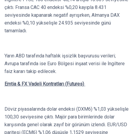
çıktı. Fransa CAC 40 endeksi %0,20 kayıpla 8.431
seviyesinde kapanarak negatif ayrışırken, Almanya DAX
endeksi %0,10 yükselişle 24.935 seviyesinde günü
tamamladı.
Yarın ABD tarafında haftalık işsizlik başvurusu verileri;
Avrupa tarafında ise Euro Bölgesi inşaat verisi ile İngiltere
faiz kararı takip edilecek.
Emtia & FX Vadeli Kontratları (Futures)
Döviz piyasalarında dolar endeksi (DXM6) %1,03 yükselişle
100,30 seviyesine çıktı. Majör para birimlerinde dolar
karşısında genel olarak zayıf bir görünüm izlendi. EUR/USD
paritesi (ECM6) %1,06 düşüşle 1,1529 seviyesine