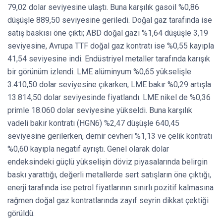
79,02 dolar seviyesine ulaştı. Buna karşılık gasoil %0,86
düşüşle 889,50 seviyesine geriledi. Doğal gaz tarafında ise
satış baskısı öne çıktı; ABD doğal gazı %1,64 düşüşle 3,19
seviyesine, Avrupa TTF doğal gaz kontratı ise %0,55 kayıpla
41,54 seviyesine indi. Endüstriyel metaller tarafında karışık
bir görünüm izlendi. LME alüminyum %0,65 yükselişle
3.410,50 dolar seviyesine çıkarken, LME bakır %0,29 artışla
13.814,50 dolar seviyesinde fiyatlandı. LME nikel de %0,36
primle 18.060 dolar seviyesine yükseldi. Buna karşılık
vadeli bakır kontratı (HGN6) %2,47 düşüşle 640,45
seviyesine gerilerken, demir cevheri %1,13 ve çelik kontratı
%0,60 kayıpla negatif ayrıştı. Genel olarak dolar
endeksindeki güçlü yükselişin döviz piyasalarında belirgin
baskı yarattığı, değerli metallerde sert satışların öne çıktığı,
enerji tarafında ise petrol fiyatlarının sınırlı pozitif kalmasına
rağmen doğal gaz kontratlarında zayıf seyrin dikkat çektiği
görüldü.