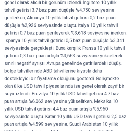
genel olarak alıcılı bir görünüm izlendi. İngiltere 10 yıllık
tahvil getirisi 3,7 baz puan düşüşle %4,750 seviyesine
gerilerken, Almanya 10 yıllık tahvil getirisi 0,2 baz puan
düşüşle %2,926 seviyesinde oluştu. İtalya 10 yıllık tahvil
getirisi 0,7 baz puan gerileyerek %3,618 seviyesine inerken,
İspanya 10 yıllık tahvil getirisi 0,5 baz puan düşüşle %3,341
seviyesinde gerçekleşti. Buna karşılık Fransa 10 yıllık tahvil
getirisi 0,3 baz puan artışla %3,663 seviyesine yükselerek
sınırlı negatif ayrıştı. Avrupa genelinde getirilerdeki düşüş,
bölge tahvillerinde ABD tahvillerine kıyasla daha
destekleyici bir fiyatlama olduğunu gösterdi. Gelişmekte
olan ülke USD tahvil piyasalarında ise genel olarak zayıf bir
seyir izlendi. Brezilya 10 yıllık USD tahvil getirisi 4,7 baz
puan artışla %6,062 seviyesine yükselirken, Meksika 10
yıllık USD tahvil getirisi 4,4 baz puan artışla %5,960
seviyesinde oluştu. Katar 10 yıllık USD tahvil getirisi 2,5 baz
puan artışla %4,599 seviyesine, Suudi Arabistan 10 yıllık