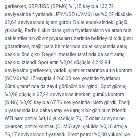
gerilerken, GBP/USD (BPM6) %1,15 kayıpla 132,72
seviyesinde fiyatlandı. JPY/USD (JYM6) ise %0,22 düşüşle
62,64 seviyesinde işlem gördü. Dolar endeksindeki güçlü
yükseliş, Fed’e ilişkin daha şahin fiyatlamaların ve artan faiz
beklentilerinin döviz piyasaları üzerinde belirleyici olduğunu
gösterirken, majör para birimlerinde dolar karşısında satış
baskısı öne çıktı. Değerli metaller tarafında da sert satış
baskısı izlendi. Spot altın %2,04 düşüşle 4.242,94
seviyesine gerilerken, vadeli işlemler tarafında altın kontratı
(GCM6) %2,17 kayıpla 4.260,00 seviyesinde fiyatlandı.
Gümüş tarafında da zayıf görünüm belirgindi. Spot gümüş
%3,98 düşüşle 67,24 seviyesine inerken, gümüş kontratı
(SIN6) %3,95 kayıpla 67,76 seviyesinde işlem gördü. Enerji
piyasasında ise daha yatay ve karışık bir görünüm izlendi.
WTI ham petrol %0,16 yükselişle 76,17 dolar seviyesine
çıkarken, petrol kontratı (CLM6) aynı şekilde %0,16 artışla
76,17 seviyesinde fiyatlandı. Brent petrol %0,08 yükselişle