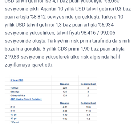
USD tahvil getirisi ise 4,1 baz puan yükselişle %5,050
seviyesine çıktı. Arjantin 10 yıllık USD tahvil getirisi 0,3 baz
puan artışla %8,812 seviyesinde gerçekleşti. Türkiye 10
yıllık USD tahvil getirisi 1,3 baz puan artışla %6,934
seviyesine yükselirken, tahvil fiyatı 98,416 / 99,006
seviyesinde oluştu. Türkiye’nin risk primi tarafında da sınırlı
bozulma görüldü; 5 yıllık CDS primi 1,90 baz puan artışla
219,83 seviyesine yükselerek ülke risk algısında hafif
zayıflamaya işaret etti.