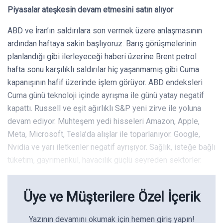
Piyasalar ateşkesin devam etmesini satın alıyor
ABD ve İran’ın saldırılara son vermek üzere anlaşmasının
ardından haftaya sakin başlıyoruz. Barış görüşmelerinin
planlandığı gibi ilerleyeceği haberi üzerine Brent petrol
hafta sonu karşılıklı saldırılar hiç yaşanmamış gibi Cuma
kapanışının hafif üzerinde işlem görüyor. ABD endeksleri
Cuma günü teknoloji içinde ayrışma ile günü yatay negatif
kapattı. Russell ve eşit ağırlıklı S&P yeni zirve ile yoluna
devam ediyor. Muhteşem yedi hisseleri Amazon, Apple,
Meta, Microsoft, Tesla’da alışlar ile toparlanıyor. Google,
Nvidia ve yarı iletkenler negatif ayrışıyor. Sağlık, isteğe bağlı
tüketim, gayrimenkul, havacılık güçlü seyreden sektörler.
Üye ve Müşterilere Özel İçerik
Yazının devamını okumak için hemen giriş yapın!