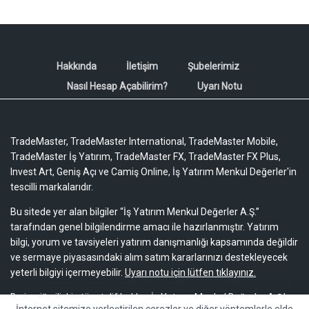
Hakkında
İletişim
Şubelerimiz
Nasıl Hesap Açabilirim?
Uyarı Notu
TradeMaster, TradeMaster International, TradeMaster Mobile,
TradeMaster İş Yatırım, TradeMaster FX, TradeMaster FX Plus,
Invest Art, Geniş Açı ve Camiş Online, İş Yatırım Menkul Değerler'in
tescilli markalarıdır.
Bu sitede yer alan bilgiler “İş Yatırım Menkul Değerler A.Ş.”
tarafından genel bilgilendirme amacı ile hazırlanmıştır. Yatırım
bilgi, yorum ve tavsiyeleri yatırım danışmanlığı kapsamında değildir
ve sermaye piyasasındaki alım satım kararlarınızı destekleyecek
yeterli bilgiyi içermeyebilir.
Uyarı notu için lütfen tıklayınız.
Bu içeriğe ilişkin tüm telif hakları İş Yatırım Menkul Değerler A.Ş.’ye