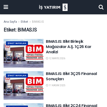
Ana Sayfa
Etiket
BIMAS.IS
Etiket:
BIMAS.IS
BIMAS.IS: BİM Birleşik
ŞIRKET RAPORLARI
Mağazalar A.Ş. 1Ç26 Kar
Analizi
12 MAYIS 2026
BIMAS.IS: BİM 3Ç25 Finansal
ŞIRKET RAPORLARI
Sonuçları
11 KASIM 2025
BIMAS.IS: BİM 2Ç24 Finansal