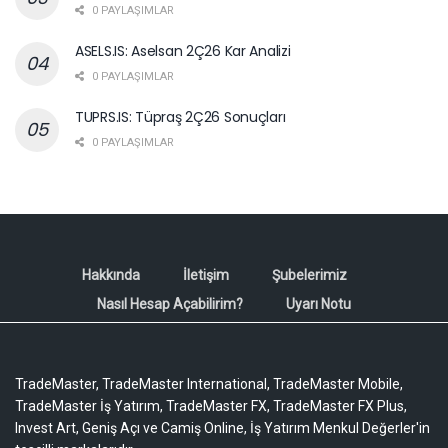
0 PAYLAŞIMLAR
ASELS.IS: Aselsan 2Ç26 Kar Analizi
0 PAYLAŞIMLAR
TUPRS.IS: Tüpraş 2Ç26 Sonuçları
0 PAYLAŞIMLAR
Hakkında
İletişim
Şubelerimiz
Nasıl Hesap Açabilirim?
Uyarı Notu
TradeMaster, TradeMaster International, TradeMaster Mobile,
TradeMaster İş Yatırım, TradeMaster FX, TradeMaster FX Plus,
Invest Art, Geniş Açı ve Camiş Online, İş Yatırım Menkul Değerler'in