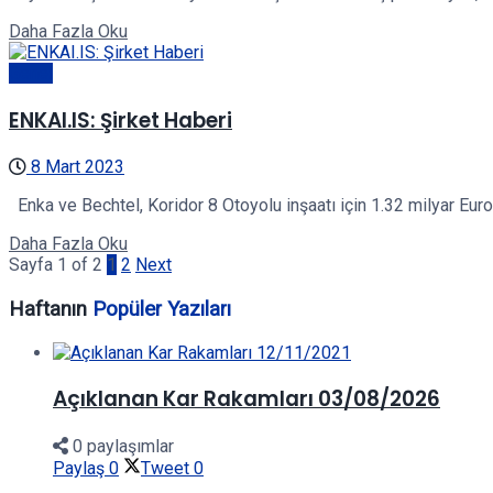
Details
Daha Fazla Oku
Genel
ENKAI.IS: Şirket Haberi
8 Mart 2023
Enka ve Bechtel, Koridor 8 Otoyolu inşaatı için 1.32 milyar Eur
Details
Daha Fazla Oku
Sayfa 1 of 2
1
2
Next
Haftanın
Popüler Yazıları
Açıklanan Kar Rakamları 03/08/2026
0 paylaşımlar
Paylaş
0
Tweet
0