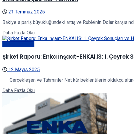
21 Temmuz 2025
Bakiye sipariş büyüklüğündeki artış ve Ruble’nin Dolar karşısın
Details
Daha Fazla Oku
Şirket Raporları
Şirket Raporu: Enka İnşaat-ENKAI.IS: 1. Çeyrek S
12 Mayıs 2025
Gerçekleşen ve Tahminler Net kâr beklentilerin oldukça altında k
Details
Daha Fazla Oku