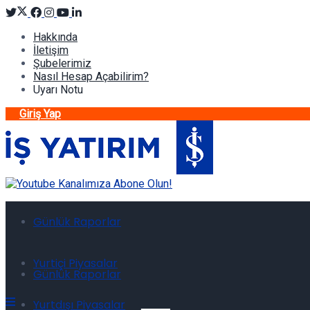
Hakkında
İletişim
Şubelerimiz
Nasıl Hesap Açabilirim?
Uyarı Notu
Giriş Yap
Günlük Raporlar
Yurtiçi Piyasalar
Günlük Raporlar
Yurtdışı Piyasalar