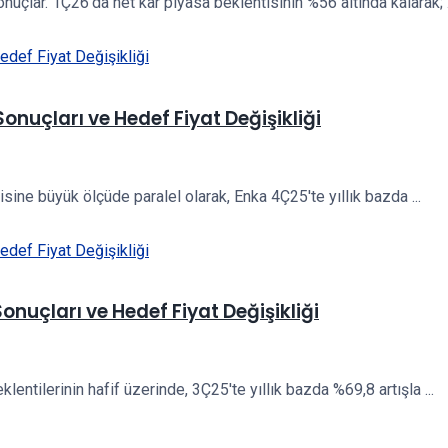
uçlar. 1Ç26'da net kâr piyasa beklentisinin %56 altında kalarak; .
Sonuçları ve Hedef Fiyat Değişikliği
ine büyük ölçüde paralel olarak, Enka 4Ç25'te yıllık bazda ...
onuçları ve Hedef Fiyat Değişikliği
ntilerinin hafif üzerinde, 3Ç25'te yıllık bazda %69,8 artışla ...