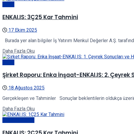
Genel
ENKAI.IS: 3Ç25 Kar Tahmini
17 Ekim 2025
Burada yer alan bilgiler İş Yatırım Menkul Değerler A.Ş. tarafından
Details
Daha Fazla Oku
Genel
Şirket Raporu: Enka İnşaat-ENKAI.IS: 2. Çeyrek S
18 Ağustos 2025
Gerçekleşen ve Tahminler Sonuçlar beklentilerin oldukça üzerinde
Details
Daha Fazla Oku
Şirket Raporları
ENKAI.IS: 2Ç25 Kar Tahmini