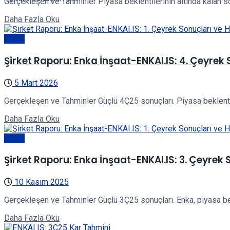
Gerçekleşen ve Tahminler Piyasa beklentilerinin altında kalan son
Details
Daha Fazla Oku
Genel
Şirket Raporu: Enka İnşaat-ENKAI.IS: 4. Çeyrek 
5 Mart 2026
Gerçekleşen ve Tahminler Güçlü 4Ç25 sonuçları. Piyasa beklentis
Details
Daha Fazla Oku
Genel
Şirket Raporu: Enka İnşaat-ENKAI.IS: 3. Çeyrek S
10 Kasım 2025
Gerçekleşen ve Tahminler Güçlü 3Ç25 sonuçları. Enka, piyasa bekle
Details
Daha Fazla Oku