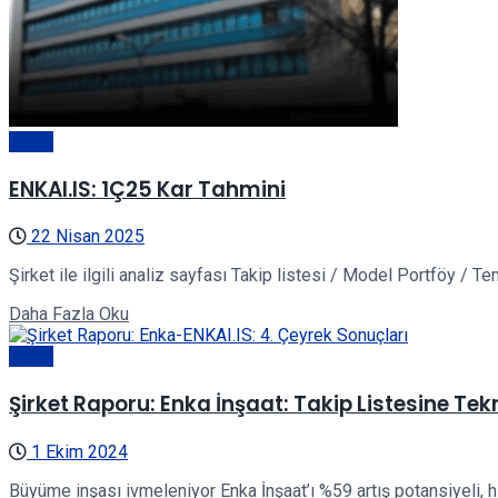
Genel
ENKAI.IS: 1Ç25 Kar Tahmini
22 Nisan 2025
Şirket ile ilgili analiz sayfası Takip listesi / Model Portföy / T
Details
Daha Fazla Oku
Genel
Şirket Raporu: Enka İnşaat: Takip Listesine Te
1 Ekim 2024
Büyüme inşası ivmeleniyor Enka İnşaat’ı %59 artış potansiyeli, h