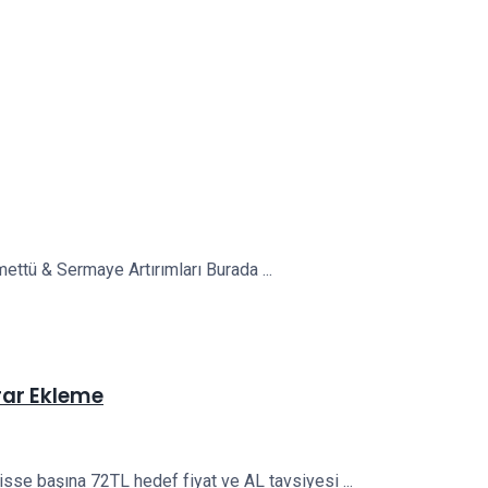
emettü & Sermaye Artırımları Burada ...
krar Ekleme
isse başına 72TL hedef fiyat ve AL tavsiyesi ...