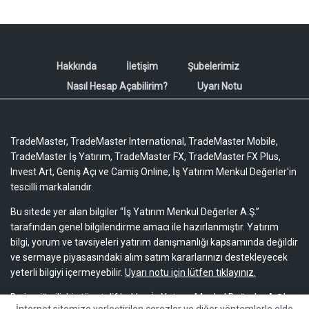
Hakkında
İletişim
Şubelerimiz
Nasıl Hesap Açabilirim?
Uyarı Notu
TradeMaster, TradeMaster International, TradeMaster Mobile,
TradeMaster İş Yatırım, TradeMaster FX, TradeMaster FX Plus,
Invest Art, Geniş Açı ve Camiş Online, İş Yatırım Menkul Değerler'in
tescilli markalarıdır.
Bu sitede yer alan bilgiler “İş Yatırım Menkul Değerler A.Ş.”
tarafından genel bilgilendirme amacı ile hazırlanmıştır. Yatırım
bilgi, yorum ve tavsiyeleri yatırım danışmanlığı kapsamında değildir
ve sermaye piyasasındaki alım satım kararlarınızı destekleyecek
yeterli bilgiyi içermeyebilir.
Uyarı notu için lütfen tıklayınız.
Bu içeriğe ilişkin tüm telif hakları İş Yatırım Menkul Değerler A.Ş.’ye