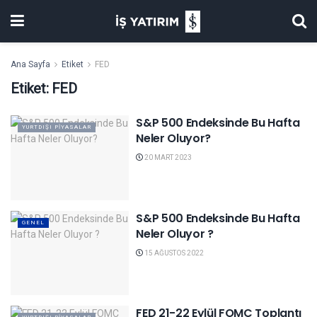
Ana Sayfa
Etiket
FED
Etiket:
FED
S&P 500 Endeksinde Bu Hafta
YURTDIŞI PIYASALAR
Neler Oluyor?
20 MART 2023
S&P 500 Endeksinde Bu Hafta
GENEL
Neler Oluyor ?
15 AĞUSTOS 2022
FED 21-22 Eylül FOMC Toplantı