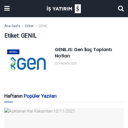
Ana Sayfa
Etiket
GENIL
Etiket:
GENIL
GENIL.IS: Gen İlaç Toplantı
GENEL
Notları
9 NISAN 2025
Haftanın
Popüler Yazıları