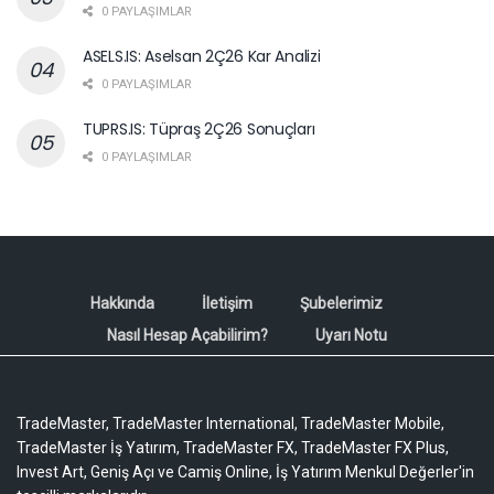
0 PAYLAŞIMLAR
ASELS.IS: Aselsan 2Ç26 Kar Analizi
0 PAYLAŞIMLAR
TUPRS.IS: Tüpraş 2Ç26 Sonuçları
0 PAYLAŞIMLAR
Hakkında
İletişim
Şubelerimiz
Nasıl Hesap Açabilirim?
Uyarı Notu
TradeMaster, TradeMaster International, TradeMaster Mobile,
TradeMaster İş Yatırım, TradeMaster FX, TradeMaster FX Plus,
Invest Art, Geniş Açı ve Camiş Online, İş Yatırım Menkul Değerler'in