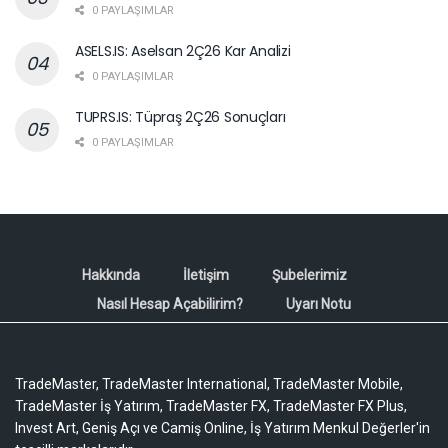
0 PAYLAŞIMLAR
ASELS.IS: Aselsan 2Ç26 Kar Analizi
0 PAYLAŞIMLAR
TUPRS.IS: Tüpraş 2Ç26 Sonuçları
0 PAYLAŞIMLAR
Hakkında
İletişim
Şubelerimiz
Nasıl Hesap Açabilirim?
Uyarı Notu
TradeMaster, TradeMaster International, TradeMaster Mobile,
TradeMaster İş Yatırım, TradeMaster FX, TradeMaster FX Plus,
Invest Art, Geniş Açı ve Camiş Online, İş Yatırım Menkul Değerler'in