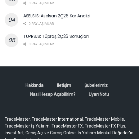
0 PAYLAŞIMLAR
ASELS.IS: Aselsan 2Ç26 Kar Analizi
0 PAYLAŞIMLAR
TUPRS.IS: Tüpraş 2Ç26 Sonuçları
0 PAYLAŞIMLAR
Hakkında
İletişim
Şubelerimiz
Nasıl Hesap Açabilirim?
Uyarı Notu
TradeMaster, TradeMaster International, TradeMaster Mobile,
TradeMaster İş Yatırım, TradeMaster FX, TradeMaster FX Plus,
Invest Art, Geniş Açı ve Camiş Online, İş Yatırım Menkul Değerler'in