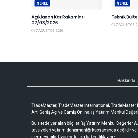
GENEL
GENEL
Açıklanan Kar Rakamları
Teknik Bült
07/08/2026
7 AĞUSTOS 2
7 AĞUSTOS 2026
Hakkında
TradeMaster, TradeMaster International, TradeMaster M
Art, Geniş Açı ve Camiş Online, İş Yatırım Menkul Değerler
Bu sitede yer alan bilgiler “İş Yatırım Menkul Değerler A.
tavsiyeleri yatırım danışmanlığı kapsamında değildir ve 
içermeyebilir.
Uyarı notu için lütfen tıklayınız.