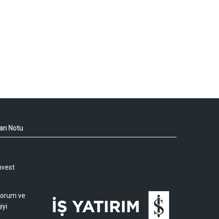
arı Notu
nvest
 yorum ve
iyi